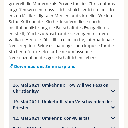
generell die Moderne als Perversion des Christentums
Math.-Nat. und Med. Fak.
Mitarbeitende
Webmail
begriffen werden muss. Illich ist nicht zuletzt einer der
ersten Kritiker digitaler Medien und virtueller Welten.
Interfakultär
Doktorierende
Vorlesungsverzeichnis
Seine Kritik an der Kirche, insofern diese durch
Institutionalisierung die Botschaft des Evangeliums
entstellt, führte zu Auseinandersetzungen mit dem
MyUnifr
Vatikan. Heute erfährt Illich eine breite, internationale
Neurezeption. Seine eschatologischen Impulse für die
Kirchenreform zielen auf eine umfassende
Neukonzeption des gesellschaftlichen Lebens.
Download des Seminarplans
26. Mai 2021: Umkehr III: How Will We Pass on
Christianity?
19. Mai 2021: Umkehr II: Vom Verschwinden der
Ivan Illich, How Will We Pass on Christianity?
Priester
(Vorläufige) deutsche Übersetzung
12. Mai 2021: Umkehr I: Konvivialität
Ivan Illich, Das Verschwinden des Priesters
Dokumentation über die Entwicklungen in
Cuernavaca