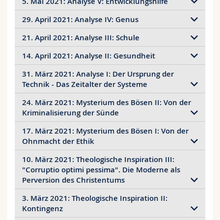
5. Mai 2021: Analyse V: Entwicklungshilfe
Die Kehrseite der Barmherzigkeit
Ivan Illich, Konvivialität
Illich: Brief an Bischof Mendez Arceo
Rosa Bruno-Jofré / Jon Igelmo Zaldivar,
29. April 2021: Analyse IV: Genus
Auszüge aus:
Ivan Illich, Almosen und Folter
Monsignor Ivan Illich's Critique of the
21. April 2021: Analyse III: Schule
Institutional Church, 1960-1966, in: Journal of
Auszüge aus: Ivan Illich, Genus
Ecciesiastical History 67 (2016), No. 9.
14. April 2021: Analyse II: Gesundheit
Ivan Illich, Schule
Ivan Illich in Spannung zur "Institutionellen
Kirche"
31. März 2021: Analyse I: Der Ursprung der
Ivan Illich, Wider die Verschulung
Auszüge aus:
Ivan Illich, Die Nemesis der
Technik - Das Zeitalter der Systeme
Medizin
24. März 2021: Mysterium des Bösen II: Von der
Ivan Illich, Vom Werkzeug zum System
(und
Kriminalisierung der Sünde
"Umsonstigkeit")
17. März 2021: Mysterium des Bösen I: Von der
Ivan Illich, Die Ohnmacht der Kirche
Ivan Illich,
Die Kriminalisierung der Sünde
Ohnmacht der Ethik
Ivan Illich,
Criminalization of Sin
10. März 2021: Theologische Inspiration III:
Ivan Illich,
Mysterium (deutsch)
"Corruptio optimi pessima". Die Moderne als
Ivan Illich,
Mysterium (English)
Perversion des Christentums
3. März 2021: Theologische Inspiration II:
Ivan Illich,
Die Frohe Botschaft - und ihre
Kontingenz
Perversion