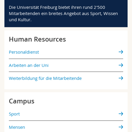
Math.-Nat. und Med. Fak.
Mitarbeitende
Webmail
Die Universität Freiburg bietet ihren rund 2'500
Mitarbeitenden ein breites Angebot aus Sport, Wissen
und Kultur.
Interfakultär
Doktorierende
Vorlesungsverzeichnis
MyUnifr
Human Resources
Personaldienst
Arbeiten an der Uni
Weiterbildung für die Mitarbeitende
Campus
Sport
Mensen