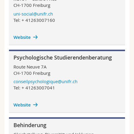
Math.-Nat. und Med. Fak.
Mitarbeitende
Webmail
CH-1700 Freiburg
uni-social@unifr.ch
Tel: + 41263007160
Interfakultär
Doktorierende
Vorlesungsverzeichnis
MyUnifr
Website
Psychologische Studierendenberatung
Route Neuve 7A
CH-1700 Freiburg
conseilpsychologique@unifr.ch
Tel: + 41263007041
Website
Behinderung