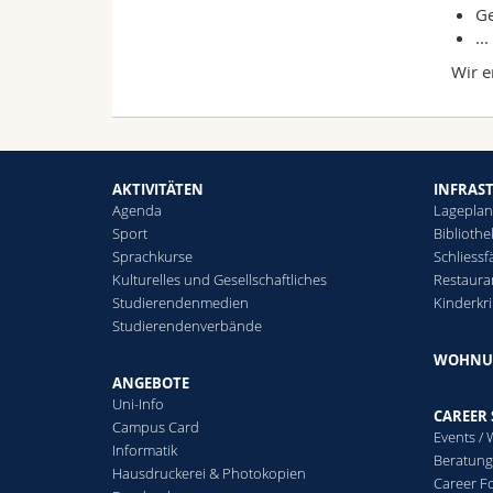
Ge
...
Wir e
AKTIVITÄTEN
INFRAS
Agenda
Lagepla
Sport
Biblioth
Sprachkurse
Schliessf
Kulturelles und Gesellschaftliches
Restaura
Studierendenmedien
Kinderkr
Studierendenverbände
WOHNU
ANGEBOTE
Uni-Info
CAREER 
Campus Card
Events /
Informatik
Beratung
Hausdruckerei & Photokopien
Career 