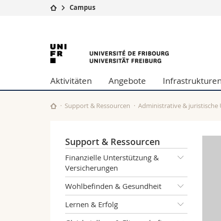
Campus
Universität
Fakultäten
Universität
Studium
Theologische Fa
Campus
Rechtswissensch
Freiburg
Forschung
Wirtschafts- un
Aktivitäten
Angebote
Infrastrukture
Universität
Philosophische 
Weiterbildung
Fak. für Erzieh
Math.-Nat. und
Support & Ressourcen
Administrative & juristische
Interfakultär
Support & Ressourcen
Finanzielle Unterstützung &
Versicherungen
Wohlbefinden & Gesundheit
Lernen & Erfolg