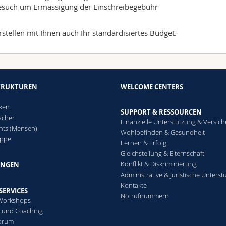
such um Ermässigung der Einschreibegebühr
rstellen mit Ihnen auch Ihr standardisiertes Budget.
TRUKTUREN
WELCOME CENTERS
n
eken
SUPPORT & RESSOURCEN
ächer
Finanzielle Unterstützung & Versic
nts (Mensen)
Wohlbefinden & Gesundheit
ippe
Lernen & Erfolg
Gleichstellung & Elternschaft
Konflikt & Diskriminierung
NGEN
Administrative & juristische Unters
Kontakte
SERVICES
Notrufnummern
 Workshops
 und Coaching
Forum