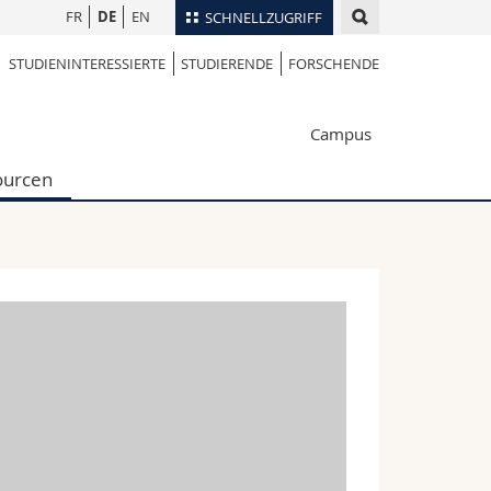
FR
DE
EN
SCHNELLZUGRIFF
STUDIENINTERESSIERTE
STUDIERENDE
FORSCHENDE
für
Personenverzeichnis
Ortsplan
te
Campus
Bibliotheken
Webmail
ourcen
Vorlesungsverzeichnis
MyUnifr