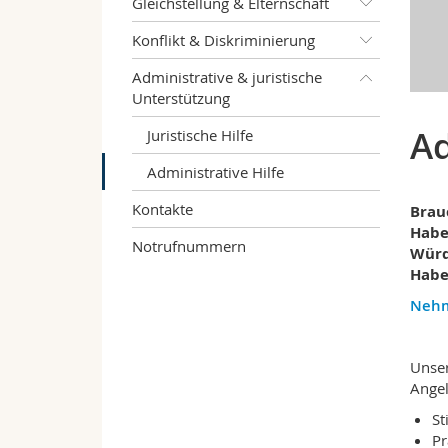
Gleichstellung & Elternschaft
Konflikt & Diskriminierung
Administrative & juristische
Unterstützung
Ad
Juristische Hilfe
Administrative Hilfe
Kontakte
Brau
Habe
Notrufnummern
Würd
Habe
Nehm
Unser
Angel
St
Pr