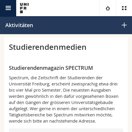
Campus
Universität
Aktivitäten
Fakultäten
Studium
Studierendenmedien
Informationen für
Campus
Theologische Fak.
Studierendenmagazin SPECTRUM
Forschung
Ressourcen
Rechtswissenschaftliche Fak.
Studieninteressierte
Spectrum, die Zeitschrift der Studierenden der
Universität Freiburg, erscheint zweisprachig etwa drei
Universität
Wirtschafts- und Sozialwissenschaftliche Fak.
Studierende
Personenverzeichnis
bis vier Mal pro Semester. Die neuesten Ausgaben
werden gewöhnlich in den dafür vorgesehenen Boxen
auf den Gängen der grösseren Universitätsgebäude
Weiterbildung
Philosophische Fak.
Medien
Ortsplan
aufgelegt. Wer gerne in einem der unterschiedlichen
Tätigkeitsbereiche bei Spectrum mitwirken möchte,
Fak. für Erziehungs- und Bildungswissenschaften
Forschende
Bibliotheken
wende sich bitte an nachstehende Adresse.