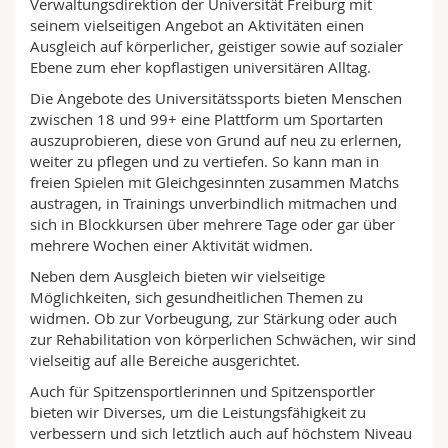
Verwaltungsdirektion der Universität Freiburg mit
Math.-Nat. und Med. Fak.
Mitarbeitende
Webmail
seinem vielseitigen Angebot an Aktivitäten einen
Ausgleich auf körperlicher, geistiger sowie auf sozialer
Ebene zum eher kopflastigen universitären Alltag.
Interfakultär
Doktorierende
Vorlesungsverzeichnis
Die Angebote des Universitätssports bieten Menschen
zwischen 18 und 99+ eine Plattform um Sportarten
MyUnifr
auszuprobieren, diese von Grund auf neu zu erlernen,
weiter zu pflegen und zu vertiefen. So kann man in
freien Spielen mit Gleichgesinnten zusammen Matchs
austragen, in Trainings unverbindlich mitmachen und
sich in Blockkursen über mehrere Tage oder gar über
mehrere Wochen einer Aktivität widmen.
Neben dem Ausgleich bieten wir vielseitige
Möglichkeiten, sich gesundheitlichen Themen zu
widmen. Ob zur Vorbeugung, zur Stärkung oder auch
zur Rehabilitation von körperlichen Schwächen, wir sind
vielseitig auf alle Bereiche ausgerichtet.
Auch für Spitzensportlerinnen und Spitzensportler
bieten wir Diverses, um die Leistungsfähigkeit zu
verbessern und sich letztlich auch auf höchstem Niveau