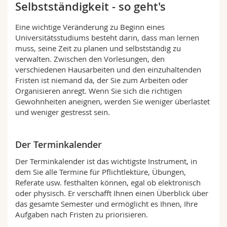
Selbstständigkeit - so geht's
Math.-Nat. und Med. Fak.
Mitarbeitende
Webmail
Eine wichtige Veränderung zu Beginn eines
Interfakultär
Doktorierende
Vorlesungsverzeichnis
Universitätsstudiums besteht darin, dass man lernen
muss, seine Zeit zu planen und selbstständig zu
verwalten. Zwischen den Vorlesungen, den
MyUnifr
verschiedenen Hausarbeiten und den einzuhaltenden
Fristen ist niemand da, der Sie zum Arbeiten oder
Organisieren anregt. Wenn Sie sich die richtigen
Gewohnheiten aneignen, werden Sie weniger überlastet
und weniger gestresst sein.
Der Terminkalender
Der Terminkalender ist das wichtigste Instrument, in
dem Sie alle Termine für Pflichtlektüre, Übungen,
Referate usw. festhalten können, egal ob elektronisch
oder physisch. Er verschafft Ihnen einen Überblick über
das gesamte Semester und ermöglicht es Ihnen, Ihre
Aufgaben nach Fristen zu priorisieren.