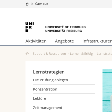
Campus
Universität
Fakultäten
Universität
Studium
Theologische Fa
Campus
Rechtswissensch
Freiburg
Forschung
Wirtschafts- un
Aktivitäten
Angebote
Infrastrukture
Universität
Philosophische 
Weiterbildung
Fak. für Erzieh
Math.-Nat. und
Support & Ressourcen
Lernen & Erfolg
Lernstrat
Interfakultär
Lernstrategien
Die Prüfung ablegen
Konzentration
Lektüre
Zeitmanagement