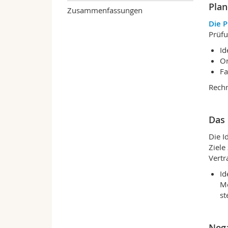
Plan
Zusammenfassungen
Die 
Prüfu
Id
Or
Fa
Rechn
Das 
Die I
Ziele
Vertr
Id
Me
st
Neg