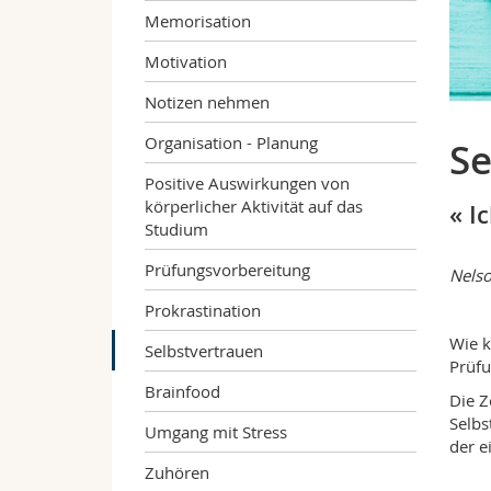
Memorisation
Motivation
Notizen nehmen
Organisation - Planung
Se
Positive Auswirkungen von
körperlicher Aktivität auf das
« I
Studium
Prüfungsvorbereitung
Nels
Prokrastination
Wie k
Selbstvertrauen
Prüfu
Brainfood
Die Z
Selbs
Umgang mit Stress
der e
Zuhören