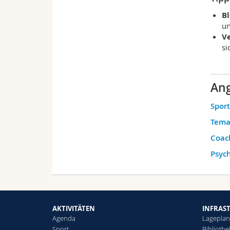
Bl
un
V
si
Ang
Spor
Tema
Coac
Psyc
AKTIVITÄTEN
INFRAS
Agenda
Lagepla
Sport
Biblioth