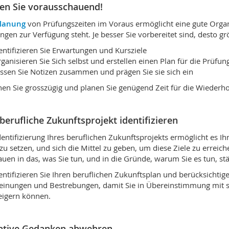
en Sie vorausschauend!
Planung
von Prüfungszeiten im Voraus ermöglicht eine gute Organ
ngen zur Verfügung steht. Je besser Sie vorbereitet sind, desto grö
entifizieren Sie Erwartungen und Kursziele
ganisieren Sie Sich selbst und erstellen einen Plan für die Prüfu
ssen Sie Notizen zusammen und prägen Sie sie sich ein
en Sie grosszügig und planen Sie genügend Zeit für die Wiederho
berufliche Zukunftsprojekt identifizieren
dentifizierung Ihres beruflichen Zukunftsprojekts ermöglicht es I
 zu setzen, und sich die Mittel zu geben, um diese Ziele zu erreiche
auen in das, was Sie tun, und in die Gründe, warum Sie es tun, st
entifizieren Sie Ihren beruflichen Zukunftsplan und berücksichtig
inungen und Bestrebungen, damit Sie in Übereinstimmung mit sic
eigern können.
ative Gedanken abwehren