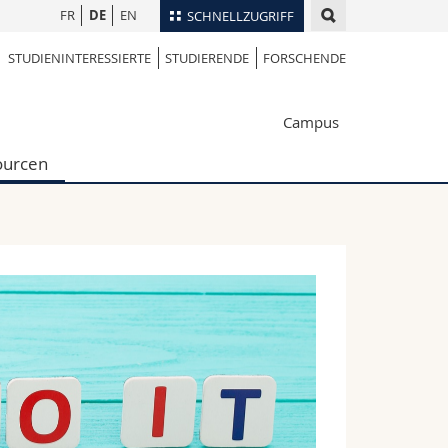
FR
DE
EN
SCHNELLZUGRIFF
STUDIENINTERESSIERTE
STUDIERENDE
FORSCHENDE
für
Personenverzeichnis
Ortsplan
te
Campus
Bibliotheken
Webmail
ourcen
Vorlesungsverzeichnis
MyUnifr