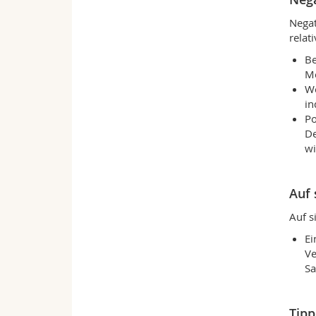
Negat
relat
Be
M
We
in
Po
De
wi
Auf 
Auf s
E
Ve
Sa
Tipp