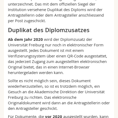
Math.-Nat. und Med. Fak.
Mitarbeitende
unterzeichnet. Das mit dem offiziellen Siegel der
Webmail
Institution versehene Duplikat des Diploms wird der
Antragstellerin oder dem Antragsteller anschliessend
Interfakultär
Doktorierende
Vorlesungsverzeichnis
per Post zugeschickt.
Duplikat des Diplomzusatzes
MyUnifr
Ab dem Jahr 2020
wird der Diplomzusatz der
Universität Freiburg nur noch in elektronischer Form
ausgestellt. Jedes Dokument ist mit einem
Verifizierungssystem über einen QR-Code ausgestattet,
das jederzeit Zugang zum ausgestellten elektronischen
Original bietet, das in einen Internet-Browser
heruntergeladen werden kann.
Sollte es nicht möglich sein, dieses Dokument
wiederherzustellen, so ist es trotzdem möglich, ein
Gesuch an die Akademische Direktion der Universität
Freiburg zu richten. Das elektronische
Originaldokument wird dann an die Antragstellerin oder
den Antragsteller geschickt.
Für Dokumente, die
vor 2020
ausgestellt wurden, kann