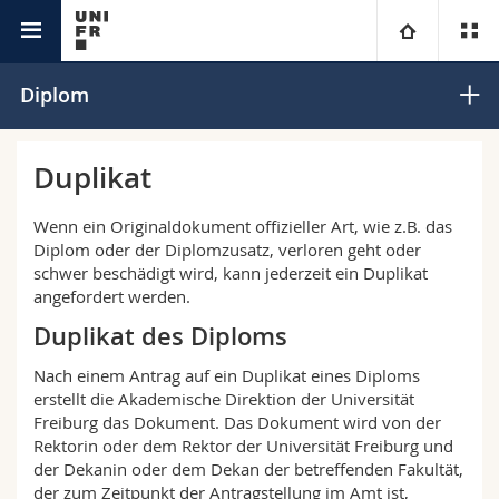
Studium
Universität
Diplom
Fakultäten
Studium
Duplikat
Informationen für
Campus
Theologische Fak.
Wenn ein Originaldokument offizieller Art, wie z.B. das
Diplom oder der Diplomzusatz, verloren geht oder
Forschung
schwer beschädigt wird, kann jederzeit ein Duplikat
Ressourcen
Rechtswissenschaftliche Fak.
Studieninteressierte
angefordert werden.
Duplikat des Diploms
Universität
Wirtschafts- und Sozialwissenschaftliche Fak.
Studierende
Personenverzeichnis
Nach einem Antrag auf ein Duplikat eines Diploms
Weiterbildung
Philosophische Fak.
Medien
Ortsplan
erstellt die Akademische Direktion der Universität
Freiburg das Dokument. Das Dokument wird von der
Rektorin oder dem Rektor der Universität Freiburg und
Fak. für Erziehungs- und Bildungswissenschaften
Forschende
Bibliotheken
der Dekanin oder dem Dekan der betreffenden Fakultät,
der zum Zeitpunkt der Antragstellung im Amt ist,