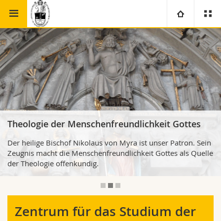
Theologische
Zentrum für das Studium der
Universität
Fakultät
Ostkirchen
Fakultäten
Studium
Informationen für
Campus
Theologische Fak.
Forschung
Ressourcen
Rechtswissenschaftliche Fak.
Studieninteressierte
Theologie der Menschenfreundlichkeit Gottes
Der heilige Bischof Nikolaus von Myra ist unser Patron. Sein
Universität
Wirtschafts- und Sozialwissenschaftliche Fak.
Studierende
Personenverzeichnis
Zeugnis macht die Menschenfreundlichkeit Gottes als Quelle
der Theologie offenkundig.
Weiterbildung
Philosophische Fak.
Medien
Ortsplan
Fak. für Erziehungs- und Bildungswissenschaften
Forschende
Bibliotheken
Zentrum für das Studium der