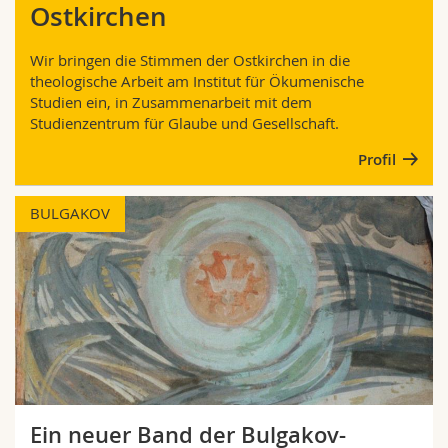
Ostkirchen
Math.-Nat. und Med. Fak.
Mitarbeitende
Webmail
Wir bringen die Stimmen der Ostkirchen in die
Interfakultär
Doktorierende
Vorlesungsverzeichnis
theologische Arbeit am Institut für Ökumenische
Studien ein, in Zusammenarbeit mit dem
Studienzentrum für Glaube und Gesellschaft.
MyUnifr
Profil
BULGAKOV
Ein neuer Band der Bulgakov-