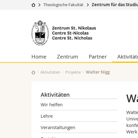
Theologische Fakultät
Zentrum für das Studi
Universität
Fakultäten
Zentrum
Studium
Theologische Fa
St.
Campus
Rechtswissensch
Forschung
Wirtschafts- un
Nikolaus
Universität
Philosophische 
Home
Zentrum
Partner
Aktivitä
Weiterbildung
Fak. für Erzieh
für
Math.-Nat. und
Interfakultär
Aktivitäten
Projekte
Walter Nigg
das
Studium
Aktivitäten
Wa
der
Wir helfen
Walte
Ostkirchen
Lehre
Unive
konfe
Veranstaltungen
Werk 