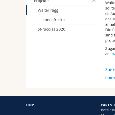
Projekte
Walte
sollt
Walter Nigg
einfa
das s
Ikonenfresko
annah
St-Nicolas 2020
Die f
sind 
prote
Zugan
an:
B
Zur 
Ikon
HOME
PARTNE
Institut 