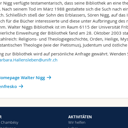
r Nigg verfügte testamentarisch, dass seine Bibliothek an eine 
e. Nach seinem Tod im März 1988 gestaltete sich die Such nach 
ch. Schließlich stieß der Sohn des Erblassers, Sören Nigg, auf das 
ich für die Bücher interessierte und diese unter Aufbringung des 
m. Walter Niggs Bibliothek ist im Raum 6115 der Universität Fri
eierliche Einweihung der Bibliothek fand am 28. Oktober 2003 st
zahlreich: Religions- und Theologiegeschichte, Orden, Heilige, My
stantischen Theologie (wie der Pietismus), Judentum und östliche ch
g zur Bibliothek wird auf persönliche Anfrage gewährt. Wenden Si
arbara.Hallensleben@unifr.ch
Homepage Walter Nigg
enfresko
R
AKTIVITÄTEN
in Chambésy
Wir helfen