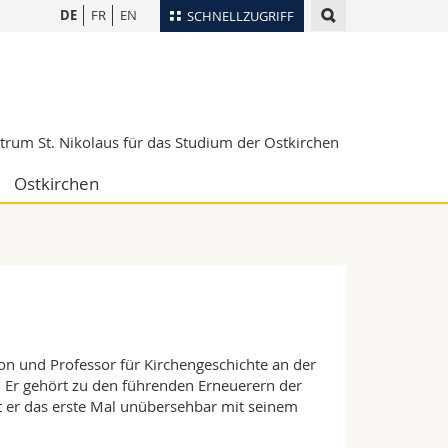
DE
FR
EN
SCHNELLZUGRIFF
für
Personenverzeichnis
Ortsplan
te
Bibliotheken
trum St. Nikolaus für das Studium der Ostkirchen
Webmail
Ostkirchen
Vorlesungsverzeichnis
MyUnifr
on und Professor für Kirchengeschichte an der
k. Er gehört zu den führenden Erneuerern der
t er das erste Mal unübersehbar mit seinem