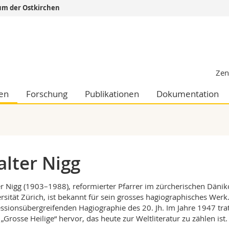
um der Ostkirchen
Informationen 
k.
Studieninteressier
aftliche Fak.
Studierende
Zen
d Sozialwissenschaftliche Fak.
Medien
Fak.
Forschende
ten
Forschung
Publikationen
Dokumentation
ungs- und Bildungswissenschaften
Mitarbeitende
 Med. Fak.
Doktorierende
lter Nigg
r Nigg (1903–1988), reformierter Pfarrer im zürcherischen Dänik
rsität Zürich, ist bekannt für sein grosses hagiographisches Wer
ssionsübergreifenden Hagiographie des 20. Jh. Im Jahre 1947 tra
„Grosse Heilige“ hervor, das heute zur Weltliteratur zu zählen ist.