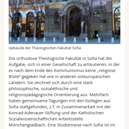
Math.-Nat. und Med. Fak.
Mitarbeitende
Webmail
Interfakultär
Doktorierende
Vorlesungsverzeichnis
MyUnifr
Gebäude der Theologischen Fakultät Sofia
Die orthodoxe Theologische Fakultät in Sofia hat die
Aufgabe, sich in einer Gesellschaft zu artikulieren, in der
es nach dem Ende des Kommunismus keine „religiöse
Blüte“ gegeben hat wie in anderen osteuropäischen
Ländern. Sie zeichnet sich durch eine stark
philosophische, sozialethische und
religionspädagogische Orientierung aus. Mehrfach
haben gemeinsame Tagungen mit den Kollegen aus
Sofia stattgefunden, z.T. in Zusammenarbeit mit der
Konrad-Adenauer-Stiftung und der Katholischen
Sozialwissenschaftlichen Arbeitsstelle
Mönchengladbach. Eine Studienreise nach Sofia ist im