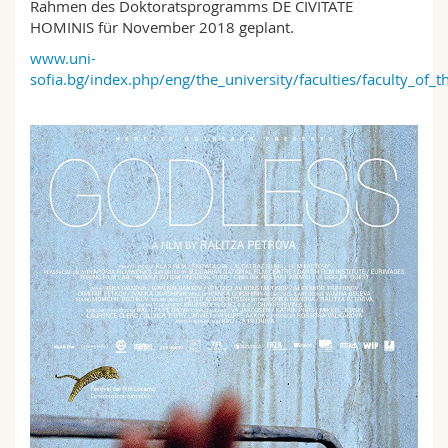
Rahmen des Doktoratsprogramms DE CIVITATE
HOMINIS für November 2018 geplant.
www.uni-
sofia.bg/index.php/eng/the_university/faculties/faculty_of_t