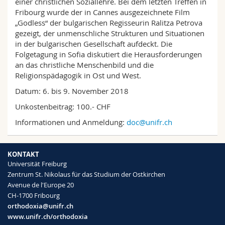
einer christlichen Soziallehre. Bei dem letzten Treffen in
Fribourg wurde der in Cannes ausgezeichnete Film
„Godless“ der bulgarischen Regisseurin Ralitza Petrova
gezeigt, der unmenschliche Strukturen und Situationen
in der bulgarischen Gesellschaft aufdeckt. Die
Folgetagung in Sofia diskutiert die Herausforderungen
an das christliche Menschenbild und die
Religionspädagogik in Ost und West.
Datum: 6. bis 9. November 2018
Unkostenbeitrag: 100.- CHF
Informationen und Anmeldung:
doc@unifr.ch
KONTAKT
Universität Freiburg
Zentrum St. Nikolaus für das Studium der Ostkirchen
Avenue de l'Europe 20
CH-1700 Fribourg
orthodoxia@unifr.ch
www.unifr.ch/orthodoxia