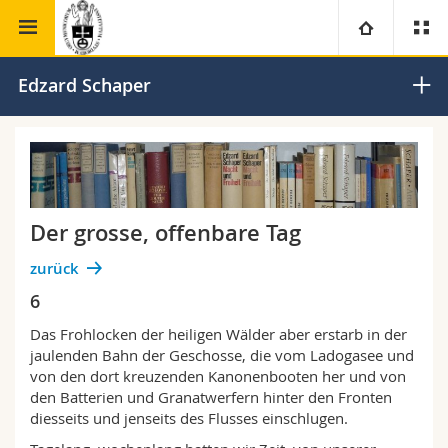
Theologische Fakultät
Institut für Ökumenische Studien
Universität
Edzard Schaper
Fakultäten
Studium
Informationen für
Campus
Theologische Fak.
Der grosse, offenbare Tag
Forschung
Ressourcen
Rechtswissenschaftliche Fak.
Studieninteressierte
zurück
Universität
6
Wirtschafts- und Sozialwissenschaftliche Fak.
Studierende
Personenverzeichnis
Das Frohlocken der heiligen Wälder aber erstarb in der
Weiterbildung
Philosophische Fak.
Medien
jaulenden Bahn der Geschosse, die vom Ladogasee und
Ortsplan
von den dort kreuzenden Kanonenbooten her und von
den Batterien und Granatwerfern hinter den Fronten
Fak. für Erziehungs- und Bildungswissenschaften
Forschende
Bibliotheken
diesseits und jenseits des Flusses einschlugen.