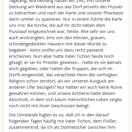
Tagelang, wochenlang hatten wir Zeit, von unserer
Math.-Nat. und Med. Fak.
Mitarbeitende
Webmail
Deckung am Waldrand aus das Dorf jenseits des Flusses
zu betrachten und nach der Karte und unserer Phantasie
darin umher zu spazieren. Nur in einem führte die Karte
Interfakultär
Doktorierende
Vorlesungsverzeichnis
uns irre: die Kirche, die auf ihr dicht neben dem
Flusslauf eingezeichnet war, fehlte. Wie sehr wir uns
MyUnifr
auch anstrengten, eins von den kleinen, grauen,
schindelgedeckten Häusern mit dieser Würde zu
begaben - keins wollte uns dazu recht passend
erscheinen. Nun aber hatte Vater Tichon heute noch
gesagt, er sei ihr Priester gewesen... Hatte es sie damals
doch gegeben, oder hatten die Truppen, die sich im
Dorfe eingenistet, das verachtete Heim der verfolgten
Religion schon zerstört, als wir unseren Ausguck am
anderen Ufer bezogen? Nur hatten wir auch keine Ruine
gewahren können, und unsere Artillerie hatte diesen
Abschnitt, in dem sich kaum menschliches Leben zeigte,
noch nicht mit ihren Geschossen belegt.
Die Umstände fügten es so, daß ich in den darauf
folgenden Tagen häufig mit Vater Tichon, dem Flößer,
zusammentraf, da ich als Dolmetscher zwischen ihm