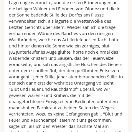
Lagerenge wimmelte, und die ersten Erinnerungen an
die heiligen Wälder und Einöden von Olonez und die in
der Sonne badende Stille des Dorfes am Flusse
verwandelten sich, als lagerte die Wetterwolke des
Letzten Gerichts über allem. Wieder sah ich die träge
verharrenden Wände des Rauches von den riesigen
Waldbränden, welche das Artilleriefeuer entfacht hatte
und hinter denen die Sonne wie ein zorniges, blut-
[82]unterlaufenes Auge glühte, hörte noch einmal das
wabernde Knistern und Sausen, das der Feuerwalze
vorauseilte, und sah das ängstliche Huschen des Getiers
unter dem schrillen Ruf, der dem gelähmten Entsetzen
vorangeht - jener Stille, jener atemberaubenden Stille, in
der sich dann erst der wehrlose Untergang vollzieht.
"Blut und Feuer und Rauchdampf" überall, wo wir
gewesen waren - und Krähen, die mit der
unangefochtenen Emsigkeit von Bedienten unter dem
mannshohen Farnkraut zu beiden Seiten des Weges
verrichteten, wozu es keine Gefangenen gab... "Blut und
Feuer und Rauchdampf" seien mit uns gekommen,
sagte ich, als ich den Priester das nächste Mal am