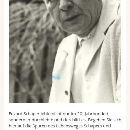
Math.-Nat. und Med. Fak.
Mitarbeitende
Webmail
Interfakultär
Doktorierende
Vorlesungsverzeichnis
MyUnifr
Edzard Schaper lebte nicht nur im 20. Jahrhundert,
sondern er durchlebte und durchlitt es. Begeben Sie sich
hier auf die Spuren des Lebensweges Schapers und