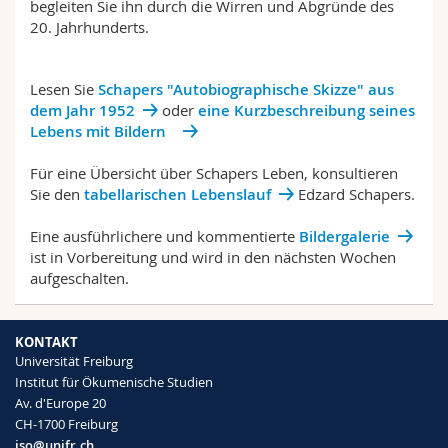
begleiten Sie ihn durch die Wirren und Abgründe des
20. Jahrhunderts.
Lesen Sie
Schapers "Autobiographische Skizze" aus
dem Jahr 1952
oder
eine Kurzbeschreibung seines
Lebens mit Bildern
Für eine Übersicht über Schapers Leben, konsultieren
Sie den
tabellarischen Lebenslauf
Edzard Schapers.
Eine ausführlichere und kommentierte
Bildergalerie
ist in Vorbereitung und wird in den nächsten Wochen
aufgeschalten.
KONTAKT
Universität Freiburg
Institut für Ökumenische Studien
Av. d'Europe 20
CH-1700 Freiburg
iso@unifr.ch