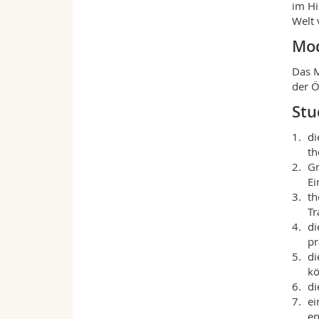
im Hi
Welt 
Mod
Das M
der Ö
Stu
di
th
Gr
Ei
th
Tr
di
pr
di
kö
di
ei
en