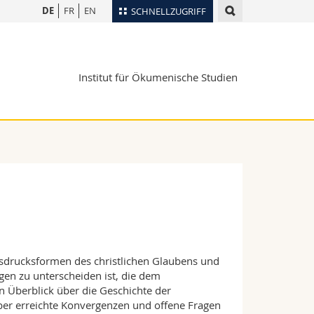
DE
FR
EN
SCHNELLZUGRIFF
für
Personenverzeichnis
Ortsplan
te
Institut für Ökumenische Studien
Bibliotheken
Webmail
Vorlesungsverzeichnis
MyUnifr
sdrucksformen des christlichen Glaubens und
gen zu unterscheiden ist, die dem
en Überblick über die Geschichte der
r erreichte Konvergenzen und offene Fragen