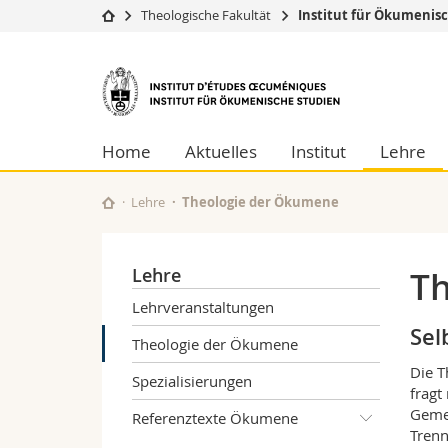
Theologische Fakultät
Institut für Ökumenis
Universität
Fakultäten
Institut
Studium
Theologische Fa
für
Campus
Rechtswissensch
Forschung
Wirtschafts- un
Home
Aktuelles
Institut
Lehre
Ökumenische
Universität
Philosophische 
Weiterbildung
Fak. für Erzieh
Studien
Lehre
Theologie der Ökumene
Math.-Nat. und
Interfakultär
Lehre
Th
Lehrveranstaltungen
Sel
Theologie der Ökumene
Die T
Spezialisierungen
fragt
Gemei
Referenztexte Ökumene
Trenn