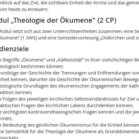
nblick auf das Ziel, die sichtbare Einheit der Kirche und das gem
von heute zu erneuern.
ul „Theologie der Ökumene" (2 CP)
odul setzt sich aus zwei Unterrichtseinheiten zusammen: eine S
kumene" (1 SWS) und eine Semestervorlesung „Ostkirchen und or
dienziele
e Begriffe „Ökumene" und „Katholizität" in ihrer vielschichtigen
eologisch bestimmen können;
undzüge der Geschichte der Trennungen und Entfremdungen sowi
nheit kennen, darunter die Geschichte der Ökumenischen Bewegu
eologische Grundlagen des ökumenischen Engagements der katho
adition kennen;
e Folgen des jeweiligen kirchlichen Selbstverständnisses für Ziel
aktischen Fragen des kirchlichen Lebens durchdenken können;
e wichtigsten kontroverstheologischen Fragen kennen und die jew
nnen;
e Bedeutung des geistlichen Ökumenismus für die Einheit kennen
ne Sensibilität für die Theologie der Ökumene als Grunddimens
twickeln.