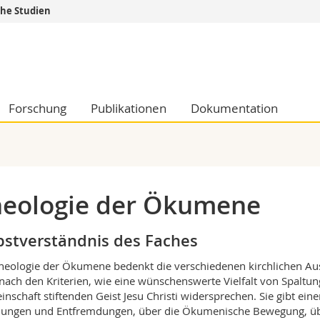
che Studien
Informationen 
k.
Studieninteressier
aftliche Fak.
Studierende
d Sozialwissenschaftliche Fak.
Medien
Forschung
Publikationen
Dokumentation
Fak.
Forschende
ungs- und Bildungswissenschaften
Mitarbeitende
 Med. Fak.
Doktorierende
eologie der Ökumene
bstverständnis des Faches
heologie der Ökumene bedenkt die verschiedenen kirchlichen Au
 nach den Kriterien, wie eine wünschenswerte Vielfalt von Spaltun
nschaft stiftenden Geist Jesu Christi widersprechen. Sie gibt ein
ungen und Entfremdungen, über die Ökumenische Bewegung, übe