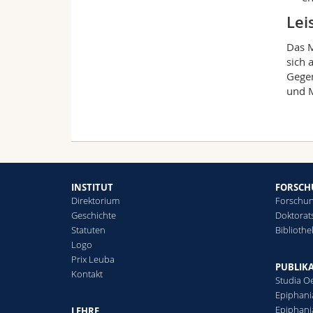
Lei
Das M
sich 
Gegen
und M
INSTITUT
FORSC
Direktorium
Forschun
Geschichte
Doktorat
Statuten
Biblioth
Logo
Prix Leuba
PUBLIK
Kontakt
Studia O
Epiphani
Epiphani
LEHRE