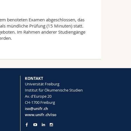
inem benoteten Examen abgeschlossen, das
 als mündliche Prüfung (15 Minuten) statt.
ngeboten. Im Rahmen anderer Studiengänge
erden.
KONTAKT
Universität Freiburg
Institut für Ökumenische Studien
Av. d'Europe 20
CH-1700 Freiburg
iso@unifr.ch
www.unifr.ch/iso