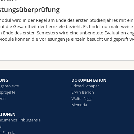
stungsüberprüfung
odul wird in der Regel am Ende des ersten Studienjahres mit e
auf die Gesamtheit der Lernziele bezieht. Es findet normalerweise
 Ende des ersten Semesters wird eine unbenotete Evaluation a
odule können die Vorlesungen je einzeln besucht und geprüft w
HUNG
DOKUMENTATION
gsprojekte
Edzard Schaper
sprojekte
Erwin Iserloh
eken
Walter Nigg
Memoria
ATIONEN
ecumenica Friburgensia
a
a Egregia