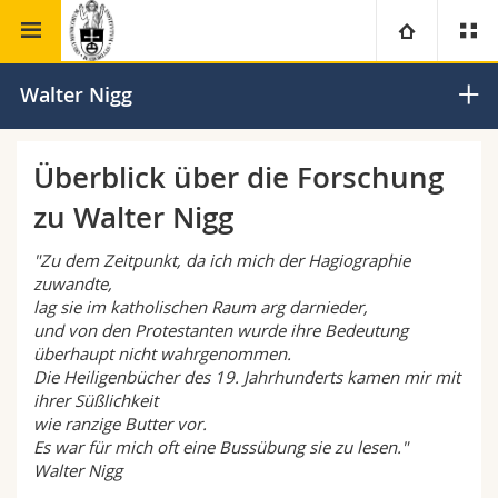
Theologische Fakultät
Institut für Ökumenische Studien
Universität
Walter Nigg
Fakultäten
Studium
Überblick über die Forschung
zu Walter Nigg
Informationen für
Campus
Theologische Fak.
"Zu dem Zeitpunkt, da ich mich der Hagiographie
Forschung
Ressourcen
Rechtswissenschaftliche Fak.
Studieninteressierte
zuwandte,
lag sie im katholischen Raum arg darnieder,
und von den Protestanten wurde ihre Bedeutung
Universität
Wirtschafts- und Sozialwissenschaftliche Fak.
Studierende
Personenverzeichnis
überhaupt nicht wahrgenommen.
Die Heiligenbücher des 19. Jahrhunderts kamen mir mit
Weiterbildung
Philosophische Fak.
Medien
Ortsplan
ihrer Süßlichkeit
wie ranzige Butter vor.
Es war für mich oft eine Bussübung sie zu lesen."
Fak. für Erziehungs- und Bildungswissenschaften
Forschende
Bibliotheken
Walter Nigg