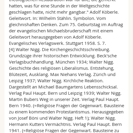
hatten, was für eine Stunde in der Weltgeschichte
geschlagen hatte, nicht mehr gangbar." Adolf Köberle.
Geleitwort. In: Wilhelm Stählin. Symbolon. Vom
gleichnishaften Denken. Zum 75. Geburtstag im Auftrag
der evangelischen Michaelsbruderschaft mit einem
Geleitwort herausgegeben von Adolf Köberle.
Evangelisches Verlagswerk. Stuttgart 1958. S. 7.
[4] Walter Nigg. Die Kirchengeschichtsschreibung.
Grundzüge ihrer historischen Entwicklung. Beck'sche
Verlagsbuchhandlung. München 1934; Walter Nigg.
Geschichte des religiösen Liberalismus. Entstehung,
Blütezeit, Ausklang. Max Niehans Verlag. Zürich und
Leipzig 1937; Walter Nigg. Kirchliche Reaktion.
Dargestellt an Michael Baumgartens Lebensschicksal.
Verlag Paul Haupt. Bern und Leipzig 1939; Walter Nigg.
Martin Bubers Weg in unserer Zeit. Verlag Paul Haupt.
Bern 1940. (=Religiöse Fragen der Gegenwart. Bausteine
zu einem kommenden Protestantismus. Herausgegeben
von Josef Böni und Walter Nigg. Heft 1); Walter Nigg.
Hermann Kutters Vermächtnis. Verlag Paul Haupt. Bern
1941. (=Religiöse Fragen der Gegenwart. Bausteine zu