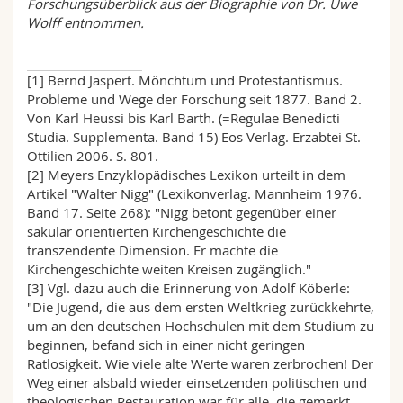
Forschungsüberblick aus der Biographie von Dr. Uwe
Wolff entnommen.
[1] Bernd Jaspert. Mönchtum und Protestantismus.
Probleme und Wege der Forschung seit 1877. Band 2.
Von Karl Heussi bis Karl Barth. (=Regulae Benedicti
Studia. Supplementa. Band 15) Eos Verlag. Erzabtei St.
Ottilien 2006. S. 801.
[2] Meyers Enzyklopädisches Lexikon urteilt in dem
Artikel "Walter Nigg" (Lexikonverlag. Mannheim 1976.
Band 17. Seite 268): "Nigg betont gegenüber einer
säkular orientierten Kirchengeschichte die
transzendente Dimension. Er machte die
Kirchengeschichte weiten Kreisen zugänglich."
[3] Vgl. dazu auch die Erinnerung von Adolf Köberle:
"Die Jugend, die aus dem ersten Weltkrieg zurückkehrte,
um an den deutschen Hochschulen mit dem Studium zu
beginnen, befand sich in einer nicht geringen
Ratlosigkeit. Wie viele alte Werte waren zerbrochen! Der
Weg einer alsbald wieder einsetzenden politischen und
theologischen Restauration war für alle, die gemerkt