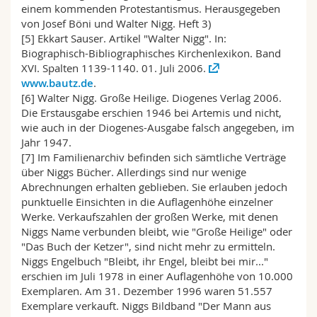
einem kommenden Protestantismus. Herausgegeben
von Josef Böni und Walter Nigg. Heft 3)
[5] Ekkart Sauser. Artikel "Walter Nigg". In:
Biographisch-Bibliographisches Kirchenlexikon. Band
XVI. Spalten 1139-1140. 01. Juli 2006.
www.bautz.de
.
[6] Walter Nigg. Große Heilige. Diogenes Verlag 2006.
Die Erstausgabe erschien 1946 bei Artemis und nicht,
wie auch in der Diogenes-Ausgabe falsch angegeben, im
Jahr 1947.
[7] Im Familienarchiv befinden sich sämtliche Verträge
über Niggs Bücher. Allerdings sind nur wenige
Abrechnungen erhalten geblieben. Sie erlauben jedoch
punktuelle Einsichten in die Auflagenhöhe einzelner
Werke. Verkaufszahlen der großen Werke, mit denen
Niggs Name verbunden bleibt, wie "Große Heilige" oder
"Das Buch der Ketzer", sind nicht mehr zu ermitteln.
Niggs Engelbuch "Bleibt, ihr Engel, bleibt bei mir..."
erschien im Juli 1978 in einer Auflagenhöhe von 10.000
Exemplaren. Am 31. Dezember 1996 waren 51.557
Exemplare verkauft. Niggs Bildband "Der Mann aus