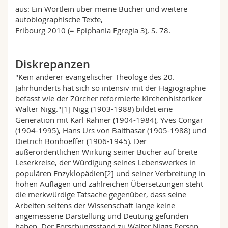
Math.-Nat. und Med. Fak.
Mitarbeitende
Webmail
aus: Ein Wörtlein über meine Bücher und weitere
autobiographische Texte,
Fribourg 2010 (= Epiphania Egregia 3), S. 78.
Interfakultär
Doktorierende
Vorlesungsverzeichnis
Diskrepanzen
MyUnifr
"Kein anderer evangelischer Theologe des 20.
Jahrhunderts hat sich so intensiv mit der Hagiographie
befasst wie der Zürcher reformierte Kirchenhistoriker
Walter Nigg."[1] Nigg (1903-1988) bildet eine
Generation mit Karl Rahner (1904-1984), Yves Congar
(1904-1995), Hans Urs von Balthasar (1905-1988) und
Dietrich Bonhoeffer (1906-1945). Der
außerordentlichen Wirkung seiner Bücher auf breite
Leserkreise, der Würdigung seines Lebenswerkes in
populären Enzyklopädien[2] und seiner Verbreitung in
hohen Auflagen und zahlreichen Übersetzungen steht
die merkwürdige Tatsache gegenüber, dass seine
Arbeiten seitens der Wissenschaft lange keine
angemessene Darstellung und Deutung gefunden
haben. Der Forschungsstand zu Walter Niggs Person