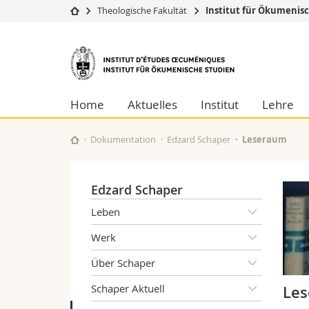
Theologische Fakultät
Institut für Ökumenis
Universität
Fakultäten
Institut
Studium
Theologische Fa
für
Campus
Rechtswissensch
Forschung
Wirtschafts- un
Home
Aktuelles
Institut
Lehre
Ökumenische
Universität
Philosophische 
Weiterbildung
Fak. für Erzieh
Studien
Dokumentation
Edzard Schaper
Leseraum
Math.-Nat. und
Interfakultär
Edzard Schaper
Leben
Werk
Über Schaper
Schaper Aktuell
Le