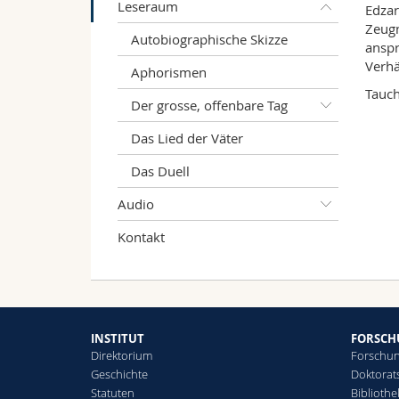
Leseraum
Edzar
Zeugn
Autobiographische Skizze
anspr
Verhä
Aphorismen
Tauch
Der grosse, offenbare Tag
Das Lied der Väter
Das Duell
Audio
Kontakt
INSTITUT
FORSC
Direktorium
Forschun
Geschichte
Doktorat
Statuten
Biblioth