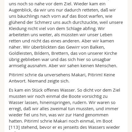
uns noch so nahe vor dem Ziel. Wieder kam ein
Math.-Nat. und Med. Fak.
Mitarbeitende
Webmail
Augenblick, da wir uns nur dadurch retteten, daß wir
uns bäuchlings nach vorn auf das Boot warfen, wie
Interfakultär
Doktorierende
Vorlesungsverzeichnis
glühend der Schmerz uns auch durchzuckte, weil unsere
Kleidung nicht viel von dem Schlage abfing. Wir
arbeiteten uns weiter, als müssten wir unser Leben
MyUnifr
retten und nicht das eines anderen. Aber wir kamen
näher. Wir überblickten das Gewirr von Balken,
Goldleisten, Bildern, Brettern, das von unserer Kirche
übrig geblieben war und das sich hier so unsagbar
armselig ausnahm. Aber wir sahen keinen Menschen.
Pitirim! schrie da unversehens Makari, Pitirim! Keine
Antwort. Niemand zeigte sich.
Es kam ein Stück offenes Wasser. So dicht vor dem Ziel
mussten wir noch einmal die Boote vorsichtig zu
Wasser lassen, hineinspringen, rudern. Wir waren so
erregt, daß wir alles zweimal tun mussten, und immer
wieder fiel uns hin, was wir zur Hand genommen
hatten. Pitirim! schrie Makari noch einmal, im Boot
[113] stehend, bevor er es jenseits des Wassers wieder