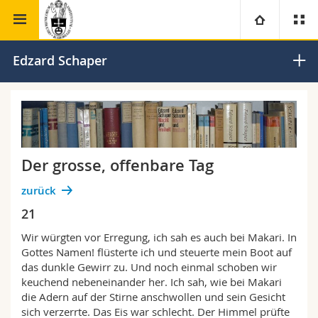
Theologische Fakultät
Institut für Ökumenische Studien
Universität
Edzard Schaper
Fakultäten
Studium
Informationen für
Campus
Theologische Fak.
Der grosse, offenbare Tag
Forschung
Ressourcen
Rechtswissenschaftliche Fak.
Studieninteressierte
zurück
Universität
21
Wirtschafts- und Sozialwissenschaftliche Fak.
Studierende
Personenverzeichnis
Wir würgten vor Erregung, ich sah es auch bei Makari. In
Weiterbildung
Philosophische Fak.
Medien
Gottes Namen! flüsterte ich und steuerte mein Boot auf
Ortsplan
das dunkle Gewirr zu. Und noch einmal schoben wir
keuchend nebeneinander her. Ich sah, wie bei Makari
Fak. für Erziehungs- und Bildungswissenschaften
Forschende
Bibliotheken
die Adern auf der Stirne anschwollen und sein Gesicht
sich verzerrte. Das Eis war schlecht. Der Himmel prüfte