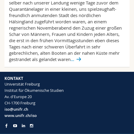
selber nach unserer Landung wenige Tage zuvor dem
Math.-Nat. und Med. Fak.
Mitarbeitende
Webmail
Quarantänelager in einer kleinen, uns spielzeughaft-
freundlich anmutenden Stadt des nördlichen
Interfakultär
Doktorierende
Vorlesungsverzeichnis
Hälsingland zugeführt worden waren, an einem
regnerischen Novemberabend den Zuzug einer großen
Schar von Männern, Frauen und Kindern jeden Alters,
MyUnifr
die erst in den frühen Vormittagsstunden eben dieses
Tages nach einer schweren Überfahrt in sehr
gebrechlichen, alten Booten an der nahen Küste mehr
gestrandet als gelandet waren
...
KONTAKT
Universität Freiburg
Institut für Ökumenische Studien
Av. d'Europe 20
CH-1700 Freiburg
iso@unifr.ch
www.unifr.ch/iso