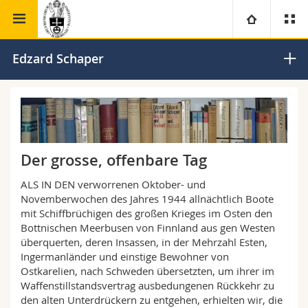
Theologische Fakultät
Institut für Ökumenische Studien
Universität
Edzard Schaper
Fakultäten
Studium
Informationen für
Campus
Theologische Fak.
Der grosse, offenbare Tag
Forschung
Ressourcen
Rechtswissenschaftliche Fak.
Studieninteressierte
ALS IN DEN verworrenen Oktober- und
Novemberwochen des Jahres 1944 allnächtlich Boote
Universität
Wirtschafts- und Sozialwissenschaftliche Fak.
Studierende
Personenverzeichnis
mit Schiffbrüchigen des großen Krieges im Osten den
Bottnischen Meerbusen von Finnland aus gen Westen
überquerten, deren Insassen, in der Mehrzahl Esten,
Weiterbildung
Philosophische Fak.
Medien
Ortsplan
Ingermanländer und einstige Bewohner von
Ostkarelien, nach Schweden übersetzten, um ihrer im
Fak. für Erziehungs- und Bildungswissenschaften
Forschende
Bibliotheken
Waffenstillstandsvertrag ausbedungenen Rückkehr zu
den alten Unterdrückern zu entgehen, erhielten wir, die