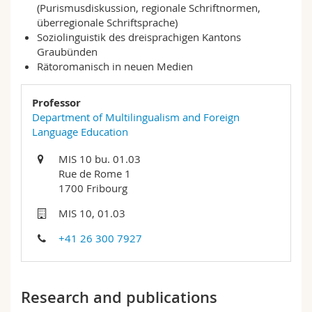
(Purismusdiskussion, regionale Schriftnormen,
Science and Medicine
Employees
Webmail
überregionale Schriftsprache)
Soziolinguistik des dreisprachigen Kantons
Interfaculty
PhD students
Course catalogue
Graubünden
Rätoromanisch in neuen Medien
MyUnifr
Professor
Department of Multilingualism and Foreign
Language Education
MIS 10 bu. 01.03
Rue de Rome 1
1700 Fribourg
MIS 10, 01.03
+41 26 300 7927
Research and publications