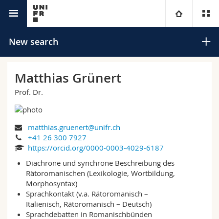
University directory
University
New search
Faculties
Studies
Matthias Grünert
Prof. Dr.
You are
Campus
Theology
Research
Ressources
Law
Prospective students
Search
matthias.gruenert@unifr.ch
+41 26 300 7927
University
Management, Economics and Social sciences
Students
Directory
https://orcid.org/0000-0003-4029-6187
Advanced search
Diachrone und synchrone Beschreibung des
Continuing education
Humanities
Rätoromanischen (Lexikologie, Wortbildung,
Medias
Maps/Orientation
Morphosyntax)
Sprachkontakt (v.a. Rätoromanisch –
Education
Researchers
Libraries
Italienisch, Rätoromanisch – Deutsch)
Sprachdebatten in Romanischbünden