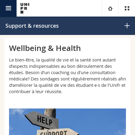
Campus
University
Support & resources
Faculties
Studies
Wellbeing & Health
You are
Campus
Theology
Le bien-être, la qualité de vie et la santé sont autant
d’aspects indispensables au bon déroulement des
études. Besoin d’un coaching ou d’une consultation
Research
Ressources
Law
Prospective students
médicale? Des sondages sont régulièrement réalisés afin
d’améliorer la qualité de vie des étudiant·e·s de l’Unifr et
University
Management, Economics and Social sciences
Students
Directory
contribuer à leur réussite.
Continuing education
Humanities
Medias
Maps/Orientation
Education
Researchers
Libraries