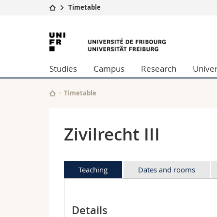
Timetable
University
Facultie
University
Studies
Theolo
of
Campus
Law
Studies
Campus
Research
Univer
Research
Managem
Fribourg
University
Humani
Continuing education
Educati
Timetable
Science
Interfac
Zivilrecht III
Teaching
Dates and rooms
Details