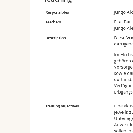
Jungo Al
Responsibles
Eitel Paul
Teachers
Jungo Al
Diese Vo
Description
dazugehö
Im Herbs
gehören 
Vorsorgea
sowie da
dort insb
Verfügung
Erbgangs 
Eine akti
Training objectives
jeweils 
Unterlage
Anwendun
sollen in