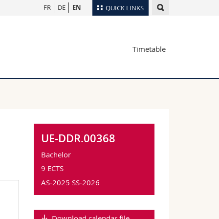
FR
DE
EN
QUICK LINKS
Directory
Timetable
Maps/Orientation
tudents
Libraries
Webmail
Course catalogue
MyUnifr
UE-DDR.00368
Bachelor
9 ECTS
AS-2025 SS-2026
Download calendar file