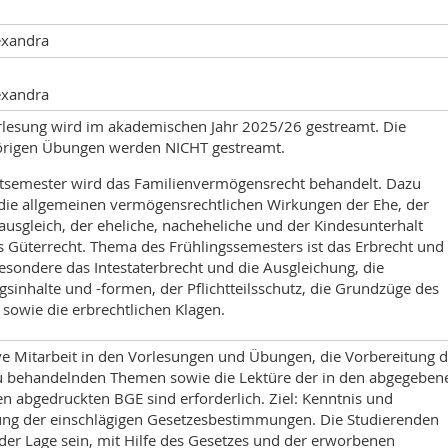
exandra
exandra
rlesung wird im akademischen Jahr 2025/26 gestreamt. Die
rigen Übungen werden NICHT gestreamt.
tsemester wird das Familienvermögensrecht behandelt. Dazu
die allgemeinen vermögensrechtlichen Wirkungen der Ehe, der
usgleich, der eheliche, nacheheliche und der Kindesunterhalt
s Güterrecht. Thema des Frühlingssemesters ist das Erbrecht und
esondere das Intestaterbrecht und die Ausgleichung, die
sinhalte und -formen, der Pflichtteilsschutz, die Grundzüge des
sowie die erbrechtlichen Klagen.
ve Mitarbeit in den Vorlesungen und Übungen, die Vorbereitung d
zu behandelnden Themen sowie die Lektüre der in den abgegeben
n abgedruckten BGE sind erforderlich. Ziel: Kenntnis und
g der einschlägigen Gesetzesbestimmungen. Die Studierenden
 der Lage sein, mit Hilfe des Gesetzes und der erworbenen