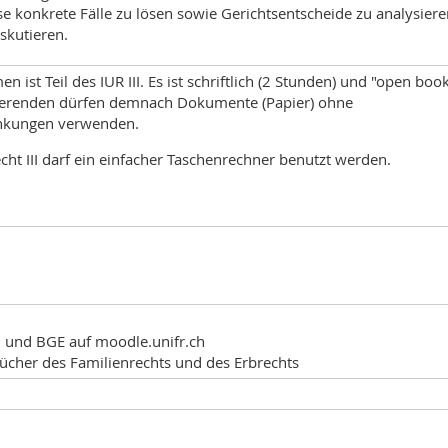
e konkrete Fälle zu lösen sowie Gerichtsentscheide zu analysiere
skutieren.
n ist Teil des IUR III. Es ist schriftlich (2 Stunden) und "open book
ierenden dürfen demnach Dokumente (Papier) ohne
nkungen verwenden.
echt III darf ein einfacher Taschenrechner benutzt werden.
n und BGE auf
moodle.unifr.ch
ücher des Familienrechts und des Erbrechts
Type of lesson
Place