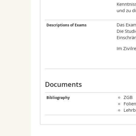
Kenntniss
und zu di
Das Exame
Descriptions of Exams
Die Stud
Einschrä
Im Zivilr
Documents
ZGB
Bibliography
Folie
Lehrb
Valid for the following curricula:
Date
Hour