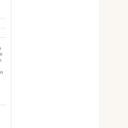
n
en
n
en