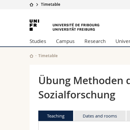
Timetable
University
Facultie
University
Studies
Theolo
of
Campus
Law
Studies
Campus
Research
Univer
Research
Managem
Fribourg
University
Humani
Continuing education
Educati
Timetable
Science
Interfac
Übung Methoden d
Sozialforschung
Teaching
Dates and rooms