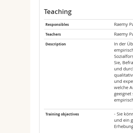
Teaching
Raemy Pa
Responsibles
Raemy Pa
Teachers
In der Ü
Description
empirisc
Sozialfo
Sie, Bef
und durc
qualitat
und expe
welche A
geeignet 
empirisc
- Sie kö
Training objectives
und ein 
Erhebung