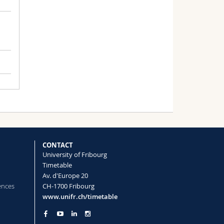
CONTACT
s
University of Fribourg
t
Timetable
Av. d'Europe 20
ences
CH-1700 Fribourg
www.unifr.ch/timetable