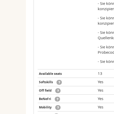
- Sie kön
konzipie
- Sie kön
konzipie
- Sie kö
Quellenk
- Sie kö
Probecodi
- Sie kön
13
Available seats
Yes
Softskills
Yes
Off field
Yes
BeNeFri
Yes
Mobility