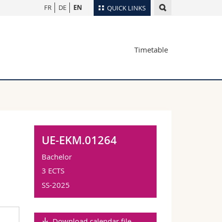
FR
DE
EN
QUICK LINKS
Directory
Timetable
Maps/Orientation
tudents
Libraries
Webmail
Course catalogue
MyUnifr
UE-EKM.01264
Bachelor
3 ECTS
SS-2025
Download calendar file