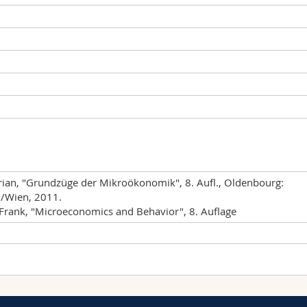
arian, "Grundzüge der Mikroökonomik", 8. Aufl., Oldenbourg:
/Wien, 2011.
 Frank, "Microeconomics and Behavior", 8. Auflage
Type of lesson
Place
sion d'été 2022
Cours
PER 21, Room E140