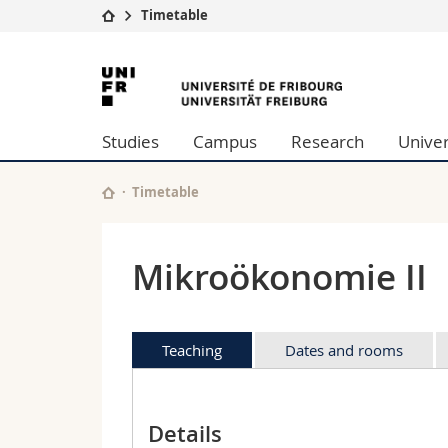
Timetable
University
Facultie
University
Studies
Theolo
of
Campus
Law
Studies
Campus
Research
Univer
Research
Managem
Fribourg
University
Humani
Continuing education
Educati
Timetable
Science
Interfac
Mikroökonomie II
Teaching
Dates and rooms
Details