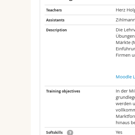
Herz Hol
Teachers
Zihlmann
Assistants
Die Lehr
Description
Übungen 
Märkte (
Einführun
Firmen u
Moodle L
In der M
Training objectives
grundleg
werden u
vollkomm
Marktfor
hinaus be
Yes
Softskills