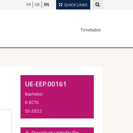
FR
DE
EN
QUICK LINKS
Directory
Timetable
Maps/Orientation
tudents
Libraries
Webmail
Course catalogue
MyUnifr
UE-EEP.00161
Bachelor
6 ECTS
SS-2022
Download calendar file