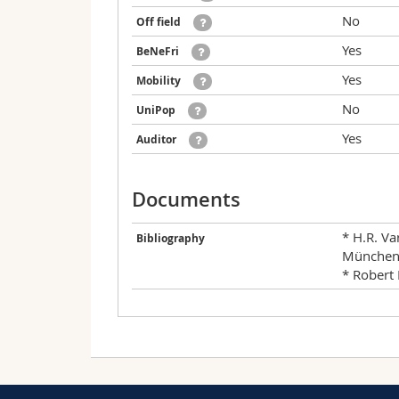
No
Off field
Yes
BeNeFri
Yes
Mobility
No
UniPop
Yes
Auditor
Documents
* H.R. V
Bibliography
München
* Robert
Valid for the following curricula:
Date
Hour
Written exam - SS-2022, Ses
Ba - Business Informatics - 180 ECTS
25.02.2022
08:15 - 12:00
Version: 2020-SA_V03