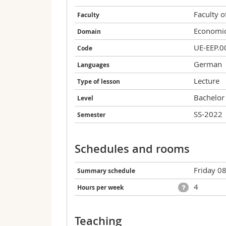
Faculty 
Faculty
Economi
Domain
UE-EEP.0
Code
German
Languages
Lecture
Type of lesson
Bachelor
Level
SS-2022
Semester
Schedules and rooms
Friday 0
Summary schedule
4
Hours per week
Teaching