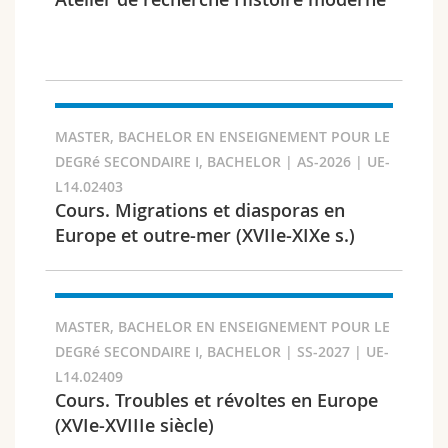
Science and Medicine
Employees
Webmail
Interfaculty
PhD students
Course catalogue
Semester
MyUnifr
MASTER, BACHELOR EN ENSEIGNEMENT POUR LE
DEGRé SECONDAIRE I, BACHELOR | AS-2026 | UE-
L14.02403
Cours. Migrations et diasporas en
Europe et outre-mer (XVIIe-XIXe s.)
Languages
MASTER, BACHELOR EN ENSEIGNEMENT POUR LE
DEGRé SECONDAIRE I, BACHELOR | SS-2027 | UE-
L14.02409
Level
Cours. Troubles et révoltes en Europe
(XVIe-XVIIIe siècle)