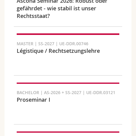
Ascona Seminar 2026: Robust oder
Science and Medicine
Employees
Webmail
gefährdet - wie stabil ist unser
Rechtsstaat?
Interfaculty
PhD students
Course catalogue
Semester
MyUnifr
MASTER | SS-2027 | UE-DDR.00746
Légistique / Rechtsetzungslehre
Languages
BACHELOR | AS-2026 + SS-2027 | UE-DDR.03121
Proseminar I
Level