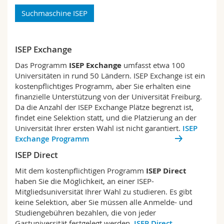
Math.-Nat. und Med. Fak.
Mitarbeitende
Webmail
Suchmaschine ISEP
Interfakultär
Doktorierende
Vorlesungsverzeichnis
ISEP Exchange
MyUnifr
Das Programm
ISEP Exchange
umfasst etwa 100
Universitäten in rund 50 Ländern. ISEP Exchange ist ein
kostenpflichtiges Programm, aber Sie erhalten eine
finanzielle Unterstützung von der Universität Freiburg.
Da die Anzahl der ISEP Exchange Plätze begrenzt ist,
findet eine Selektion statt, und die Platzierung an der
Universität Ihrer ersten Wahl ist nicht garantiert.
ISEP
Exchange Programm
ISEP Direct
Mit dem kostenpflichtigen Programm
ISEP Direct
haben Sie die Möglichkeit, an einer ISEP-
Mitgliedsuniversität Ihrer Wahl zu studieren. Es gibt
keine Selektion, aber Sie müssen alle Anmelde- und
Studiengebühren bezahlen, die von jeder
Gastuniversität festgelegt werden.
ISEP Direct