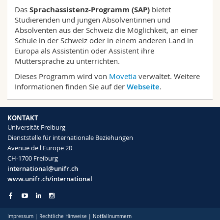
Math.-Nat. und Med. Fak.
Mitarbeitende
Webmail
Das
Sprachassistenz-Programm (SAP)
bietet
Studierenden und jungen Absolventinnen und
Absolventen aus der Schweiz die Möglichkeit, an einer
Interfakultär
Doktorierende
Vorlesungsverzeichnis
Schule in der Schweiz oder in einem anderen Land in
Europa als Assistentin oder Assistent ihre
MyUnifr
Muttersprache zu unterrichten.
Dieses Programm wird von
Movetia
verwaltet. Weitere
Informationen finden Sie auf der
Webseite
.
KONTAKT
Universität Freiburg
Dienststelle für internationale Beziehungen
Avenue de l'Europe 20
CH-1700 Freiburg
international@unifr.ch
www.unifr.ch/international
Impressum
|
Rechtliche Hinweise
|
Notfallnummern