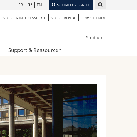
FR
DE
EN
SCHNELLZUGRIFF
STUDIENINTERESSIERTE
STUDIERENDE
FORSCHENDE
für
Personenverzeichnis
Ortsplan
te
Studium
Bibliotheken
Webmail
Support & Ressourcen
Vorlesungsverzeichnis
MyUnifr