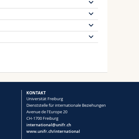
t bei der Dienststelle für internationale
esse. Sie können Ihre Bewerbung online per
Wohnen
-Format) die folgenden Dokumente ein:
Kurse und Prüfungen
ne-Bewerbung)
KONTAKT
Universität Freiburg
 an Ihrer Erfahrung teilhaben lassen
Dienststelle für internationale Beziehungen
Avenue de l'Europe 20
g
CH-1700 Freiburg
ng
international@unifr.ch
www.unifr.ch/international