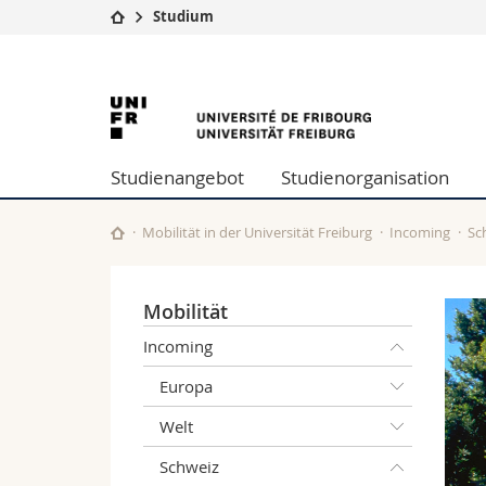
Studium
Universität
Fakultäten
Universität
Studium
Theologische Fa
Campus
Rechtswissensch
Freiburg
Forschung
Wirtschafts- un
Studienangebot
Studienorganisation
Universität
Philosophische 
Weiterbildung
Fak. für Erzieh
Math.-Nat. und
Mobilität in der Universität Freiburg
Incoming
Sc
Interfakultär
Mobilität
Incoming
Europa
Welt
Schweiz