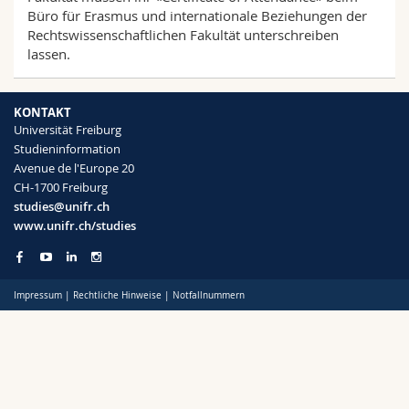
Math.-Nat. und Med. Fak.
Mitarbeitende
Webmail
Büro für Erasmus und internationale Beziehungen der
Rechtswissenschaftlichen Fakultät unterschreiben
lassen.
Interfakultär
Doktorierende
Vorlesungsverzeichnis
MyUnifr
KONTAKT
Universität Freiburg
Studieninformation
Avenue de l'Europe 20
CH-1700 Freiburg
studies@unifr.ch
www.unifr.ch/studies
Impressum
|
Rechtliche Hinweise
|
Notfallnummern