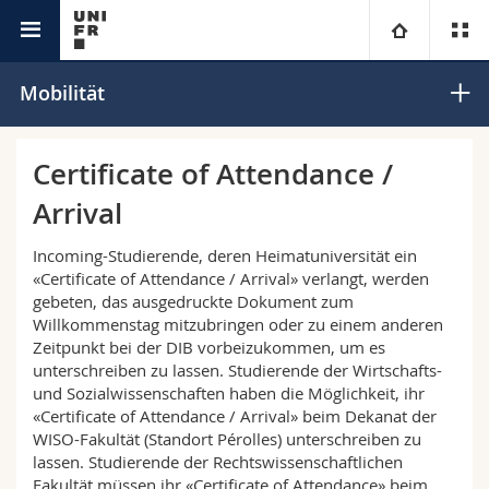
Studium
Universität
Mobilität
Fakultäten
Studium
Certificate of Attendance /
Arrival
Informationen für
Campus
Theologische Fak.
Incoming-Studierende, deren Heimatuniversität ein
Forschung
Ressourcen
Rechtswissenschaftliche Fak.
Studieninteressierte
«Certificate of Attendance / Arrival» verlangt, werden
gebeten, das ausgedruckte Dokument zum
Willkommenstag mitzubringen oder zu einem anderen
Universität
Wirtschafts- und Sozialwissenschaftliche Fak.
Studierende
Personenverzeichnis
Zeitpunkt bei der DIB vorbeizukommen, um es
unterschreiben zu lassen. Studierende der Wirtschafts-
Weiterbildung
Philosophische Fak.
Medien
Ortsplan
und Sozialwissenschaften haben die Möglichkeit, ihr
«Certificate of Attendance / Arrival» beim Dekanat der
WISO-Fakultät (Standort Pérolles) unterschreiben zu
Fak. für Erziehungs- und Bildungswissenschaften
Forschende
Bibliotheken
lassen. Studierende der Rechtswissenschaftlichen
Fakultät müssen ihr «Certificate of Attendance» beim