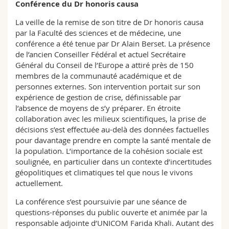
Conférence du Dr honoris causa
Science and Medicine
Employees
Webmail
La veille de la remise de son titre de Dr honoris causa
par la Faculté des sciences et de médecine, une
Interfaculty
PhD students
Course catalogue
conférence a été tenue par Dr Alain Berset. La présence
de l’ancien Conseiller Fédéral et actuel Secrétaire
MyUnifr
Général du Conseil de l’Europe a attiré près de 150
membres de la communauté académique et de
personnes externes. Son intervention portait sur son
expérience de gestion de crise, définissable par
l’absence de moyens de s’y préparer. En étroite
collaboration avec les milieux scientifiques, la prise de
décisions s’est effectuée au-delà des données factuelles
pour davantage prendre en compte la santé mentale de
la population. L’importance de la cohésion sociale est
soulignée, en particulier dans un contexte d’incertitudes
géopolitiques et climatiques tel que nous le vivons
actuellement.
La conférence s’est poursuivie par une séance de
questions-réponses du public ouverte et animée par la
responsable adjointe d’UNICOM Farida Khali. Autant des