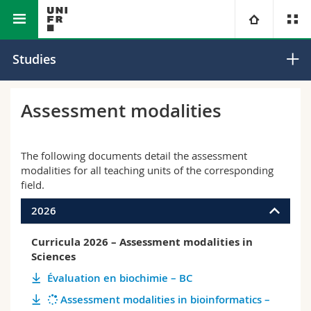
Faculty of Science and Medicine
University
Studies
Faculties
Studies
Assessment modalities
You are
Campus
Theology
The following documents detail the assessment
Research
modalities for all teaching units of the corresponding
Ressources
Law
Prospective students
field.
University
Management, Economics and Social sciences
Students
Directory
2026
Curricula 2026 – Assessment modalities in
Continuing education
Humanities
Medias
Maps/Orientation
Sciences
Évaluation en biochimie – BC
Education
Researchers
Libraries
Assessment modalities in bioinformatics –