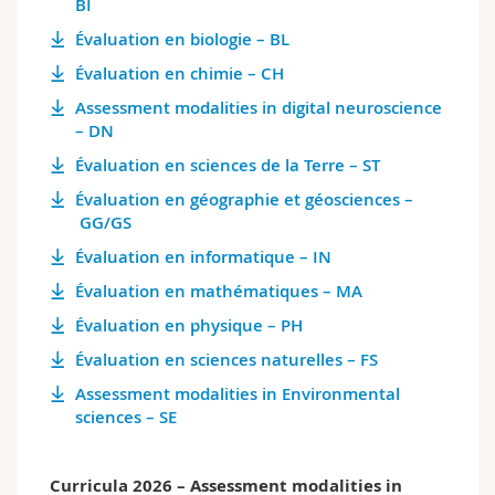
BI
Science and Medicine
Employees
Webmail
Évaluation en biologie – BL
Évaluation en chimie – CH
Interfaculty
PhD students
Course catalogue
Assessment modalities in digital neuroscience
– DN
MyUnifr
Évaluation en sciences de la Terre – ST
Évaluation en géographie et géosciences –
GG/GS
Évaluation en informatique – IN
Évaluation en mathématiques – MA
Évaluation en physique – PH
Évaluation en sciences naturelles – FS
Assessment modalities in Environmental
sciences – SE
Curricula 2026 – Assessment modalities in