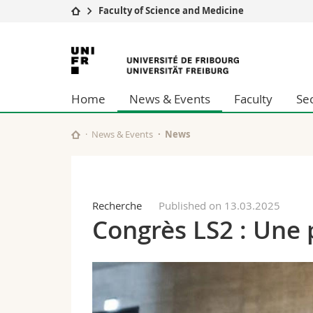
Faculty of Science and Medicine
University
Facultie
University
Studies
Theolo
of
Campus
Law
Home
News & Events
Faculty
Se
Research
Managem
Fribourg
University
Humani
Continuing education
Educati
News & Events
News
Science
Interfac
Recherche
Published on 13.03.2025
Congrès LS2 : Une 