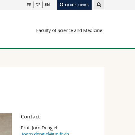
FR
DE
EN
QUICK LINKS
Directory
Faculty of Science and Medicine
Maps/Orientation
tudents
Libraries
Webmail
Course catalogue
MyUnifr
Contact
Prof. Jörn Dengjel
joern.dengjel@unifr.ch