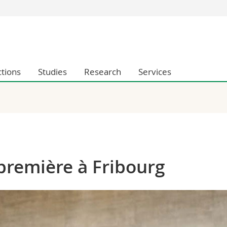
s
You are
gy
Prospective s
Students
ctions
Studies
Research
Services
ent, Economics and Social sciences
Medias
ties
Researchers
on
Employees
 and Medicine
PhD students
ulty
première à Fribourg