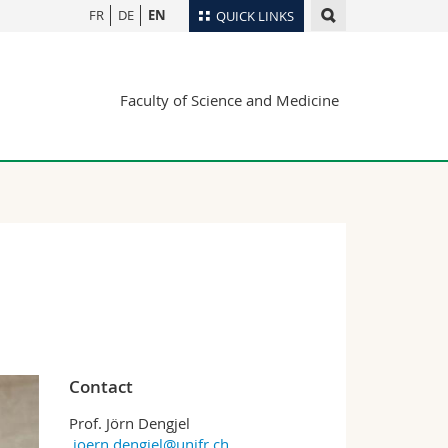
FR
DE
EN
QUICK LINKS
Directory
Faculty of Science and Medicine
Maps/Orientation
tudents
Libraries
Webmail
Course catalogue
MyUnifr
Contact
Prof. Jörn Dengjel
joern.dengjel@unifr.ch