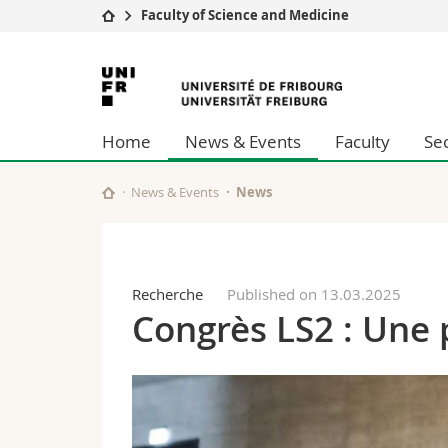
Faculty of Science and Medicine
University
Facultie
University
Studies
Theolo
of
Campus
Law
Home
News & Events
Faculty
Se
Research
Managem
Fribourg
University
Humani
Continuing education
Educati
News & Events
News
Science
Interfac
Recherche
Published on 13.03.2025
Congrès LS2 : Une 