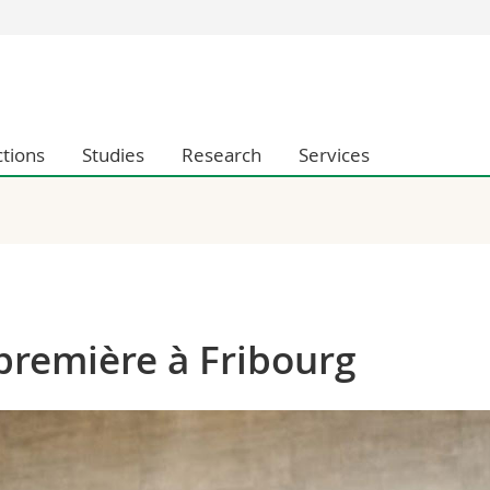
s
You are
gy
Prospective s
Students
ctions
Studies
Research
Services
ent, Economics and Social sciences
Medias
ties
Researchers
on
Employees
 and Medicine
PhD students
ulty
première à Fribourg