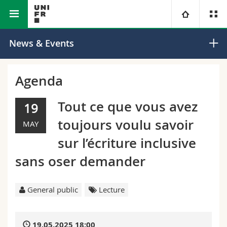
Faculty of Science and Medicine
University
News & Events
Faculties
Studies
Agenda
You are
Campus
Theology
Tout ce que vous avez
19
toujours voulu savoir
MAY
Research
Ressources
Law
Prospective students
sur l’écriture inclusive
University
Management, Economics and Social sciences
Students
Directory
sans oser demander
Continuing education
Humanities
Medias
Maps/Orientation
General public
Lecture
Education
Researchers
Libraries
19.05.2025 18:00