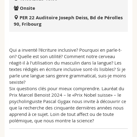
Science and Medicine
Employees
Webmail
Onsite
PER 22 Auditoire Joseph Deiss, Bd de Pérolles
Interfaculty
PhD students
Course catalogue
90, Fribourg
MyUnifr
Qui a inventé l'écriture inclusive? Pourquoi en parle-t-
on? Quelle est son utilité? Comment notre cerveau
réagit-il à l'utilisation du masculin dans la langue? Les
textes rédigés en écriture inclusive sont-ils lisibles? Si je
parle une langue sans genre grammatical, suis-je moins
sexiste?
Six questions clés pour mieux comprendre. Lauréat du
Prix Marcel Benoist 2024 – le «Prix Nobel suisse» – le
psycholinguiste Pascal Gygax nous invite à découvrir ce
que la recherche des cinquante dernières années nous
apprend à ce sujet. Loin de tout affect ou de toute
polémique, que nous montre la science?