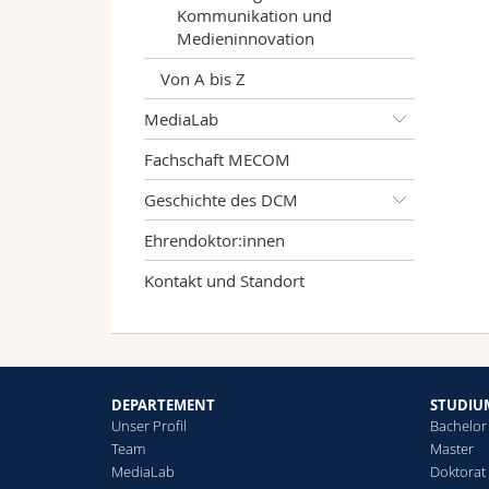
Kommunikation und
Medieninnovation
Von A bis Z
MediaLab
Fachschaft MECOM
Geschichte des DCM
Ehrendoktor:innen
Kontakt und Standort
DEPARTEMENT
STUDIU
Unser Profil
Bachelor
Team
Master
MediaLab
Doktorat