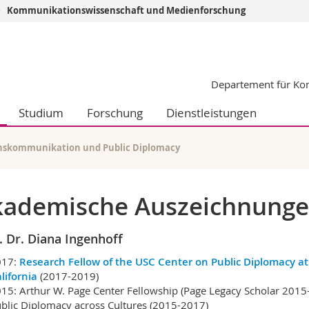
Kommunikationswissenschaft und Medienforschung
Informationen 
k.
Studieninteressier
Departement für Ko
aftliche Fak.
Studierende
d Sozialwissenschaftliche Fak.
Medien
Studium
Forschung
Dienstleistungen
Fak.
Forschende
ungs- und Bildungswissenschaften
Mitarbeitende
 Med. Fak.
Doktorierende
nskommunikation und Public Diplomacy
kademische Auszeichnung
. Dr. Diana Ingenhoff
017:
Research Fellow of the USC Center on Public Diplomacy at
lifornia
(2017-2019)
15: Arthur W. Page Center Fellowship (Page Legacy Scholar 2015-
blic Diplomacy across Cultures (2015-2017)