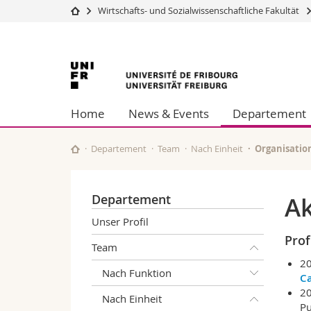
Wirtschafts- und Sozialwissenschaftliche Fakultät
Universität
Fakultäten
Universität
Studium
Theologische Fa
Campus
Rechtswissensch
Freiburg
Forschung
Wirtschafts- un
Home
News & Events
Departement
Universität
Philosophische 
Weiterbildung
Fak. für Erzieh
Math.-Nat. und
Departement
Team
Nach Einheit
Organisatio
Interfakultär
Departement
A
Unser Profil
Prof
Team
2
Nach Funktion
Ca
20
Nach Einheit
Pu