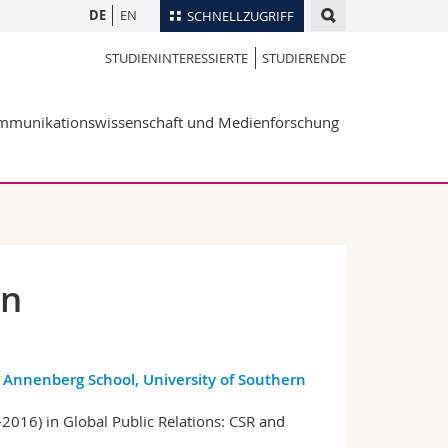
DE
EN
SCHNELLZUGRIFF
STUDIENINTERESSIERTE
STUDIERENDE
für
Personenverzeichnis
Ortsplan
te
mmunikationswissenschaft und Medienforschung
Bibliotheken
Webmail
Vorlesungsverzeichnis
MyUnifr
en
 Annenberg School, University of Southern
2016) in Global Public Relations: CSR and