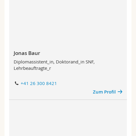
Math.-Nat. und Med. Fak.
Mitarbeitende
Webmail
Interfakultär
Doktorierende
Vorlesungsverzeichnis
MyUnifr
Jonas Baur
Diplomassistent_in, Doktorand_in SNF,
Lehrbeauftragte_r
+41 26 300 8421
Zum Profil