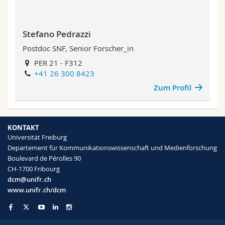
Stefano Pedrazzi
Postdoc SNF, Senior Forscher_in
PER 21 - F312
+41 26 300 8423
Zum Profil
KONTAKT
Universität Freiburg
Departement für Kommunikationswissenschaft und Medienforschung
Boulevard de Pérolles 90
CH-1700 Fribourg
dcm@unifr.ch
www.unifr.ch/dcm