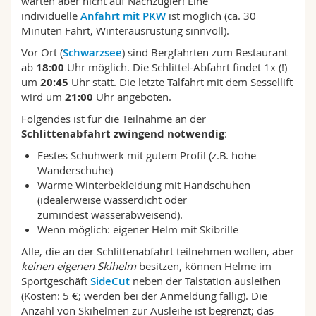
warten aber nicht auf Nachzügler! Eine
individuelle
Anfahrt mit PKW
ist möglich (ca. 30
Minuten Fahrt, Winterausrüstung sinnvoll).
Vor Ort (
Schwarzsee
) sind Bergfahrten zum Restaurant
ab
18:00
Uhr möglich. Die Schlittel-Abfahrt findet 1x (!)
um
20:45
Uhr statt. Die letzte Talfahrt mit dem Sessellift
wird um
21:00
Uhr angeboten.
Folgendes ist für die Teilnahme an der
Schlittenabfahrt zwingend notwendig
:
Festes Schuhwerk mit gutem Profil (z.B. hohe
Wanderschuhe)
Warme Winterbekleidung mit Handschuhen
(idealerweise wasserdicht oder
zumindest wasserabweisend).
Wenn möglich: eigener Helm mit Skibrille
Alle, die an der Schlittenabfahrt teilnehmen wollen, aber
keinen eigenen Skihelm
besitzen, können Helme im
Sportgeschäft
SideCut
neben der Talstation ausleihen
(Kosten: 5 €; werden bei der Anmeldung fällig). Die
Anzahl von Skihelmen zur Ausleihe ist begrenzt; das