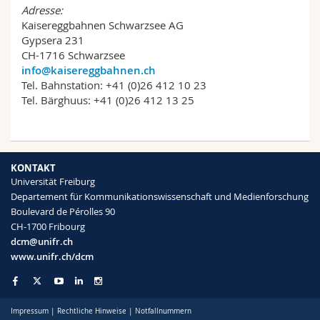
Adresse:
Kaisereggbahnen Schwarzsee AG
Gypsera 231
CH-1716 Schwarzsee
info@kaisereggbahnen.ch
Tel. Bahnstation: +41 (0)26 412 10 23
Tel. Bärghuus: +41 (0)26 412 13 25
KONTAKT
Universität Freiburg
Departement für Kommunikationswissenschaft und Medienforschung
Boulevard de Pérolles 90
CH-1700 Fribourg
dcm@unifr.ch
www.unifr.ch/dcm
Impressum
|
Rechtliche Hinweise
|
Notfallnummern