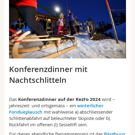
Math.-Nat. und Med. Fak.
Mitarbeitende
Webmail
Interfakultär
Doktorierende
Vorlesungsverzeichnis
MyUnifr
Konferenzdinner mit
Nachtschlitteln
Das
Konferenzdinner auf der RezFo 2024
wird –
jahreszeit- und ortsgemäss – ein
winterlicher
Fondueplausch
mit wahlweise a) abschliessender
Schlittenabfahrt auf beleuchteter Skipiste oder b)
Rückfahrt im offenen (!) Sessellift sein.
Für dieses abendliche Beisammensein ist das
Bärghuus