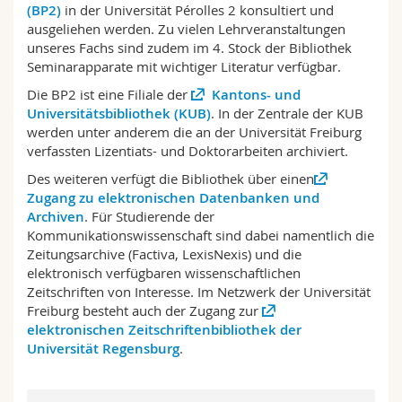
(BP2)
in der Universität Pérolles 2 konsultiert und
Math.-Nat. und Med. Fak.
Mitarbeitende
Webmail
ausgeliehen werden. Zu vielen Lehrveranstaltungen
unseres Fachs sind zudem im 4. Stock der Bibliothek
Interfakultär
Doktorierende
Vorlesungsverzeichnis
Seminarapparate mit wichtiger Literatur verfügbar.
Die BP2 ist eine Filiale der
Kantons- und
MyUnifr
Universitätsbibliothek (KUB)
. In der Zentrale der KUB
werden unter anderem die an der Universität Freiburg
verfassten Lizentiats- und Doktorarbeiten archiviert.
Des weiteren verfügt die Bibliothek über einen
Zugang zu elektronischen Datenbanken und
Archiven
. Für Studierende der
Kommunikationswissenschaft sind dabei namentlich die
Zeitungsarchive (Factiva, LexisNexis) und die
elektronisch verfügbaren wissenschaftlichen
Zeitschriften von Interesse. Im Netzwerk der Universität
Freiburg besteht auch der Zugang zur
elektronischen Zeitschriftenbibliothek der
Universität Regensburg
.