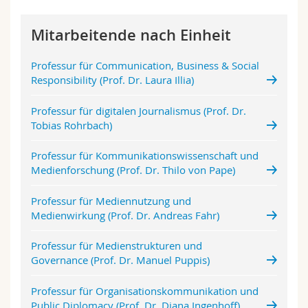
Math.-Nat. und Med. Fak.
Mitarbeitende
Webmail
Mitarbeitende nach Einheit
Interfakultär
Doktorierende
Vorlesungsverzeichnis
Professur für Communication, Business & Social
Responsibility (Prof. Dr. Laura Illia)
MyUnifr
Professur für digitalen Journalismus (Prof. Dr.
Tobias Rohrbach)
Professur für Kommunikationswissenschaft und
Medienforschung (Prof. Dr. Thilo von Pape)
Professur für Mediennutzung und
Medienwirkung (Prof. Dr. Andreas Fahr)
Professur für Medienstrukturen und
Governance (Prof. Dr. Manuel Puppis)
Professur für Organisationskommunikation und
Public Diplomacy (Prof. Dr. Diana Ingenhoff)