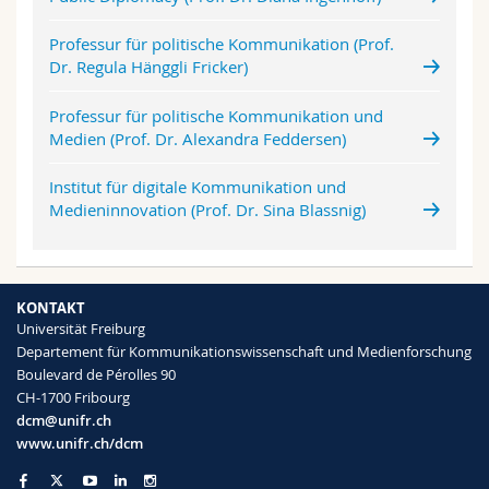
Professur für politische Kommunikation (Prof.
Dr. Regula Hänggli Fricker)
Professur für politische Kommunikation und
Medien (Prof. Dr. Alexandra Feddersen)
Institut für digitale Kommunikation und
Medieninnovation (Prof. Dr. Sina Blassnig)
KONTAKT
Universität Freiburg
Departement für Kommunikationswissenschaft und Medienforschung
Boulevard de Pérolles 90
CH-1700 Fribourg
dcm@unifr.ch
www.unifr.ch/dcm