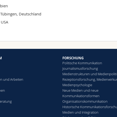
rbien
t Tübingen, Deutschland
, USA
M
FORSCHUNG
Politische Kommunikation
Journalismusforschung
Medienstrukturen und Medienpoliti
n und Arbeiten
Rezeptionsforschung, Medienwirku
Medienpsychologie
eken
Neue Medien und neue
Kommunikationsformen
eratung
Organisationskommunikation
Historische Kommunikationsforsch
Medien und Integration