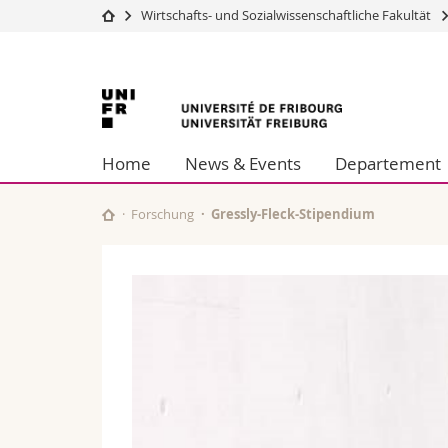
Wirtschafts- und Sozialwissenschaftliche Fakultät
Universität
Fakultäten
Universität
Studium
Theologische Fa
Campus
Rechtswissensch
Freiburg
Forschung
Wirtschafts- un
Home
News & Events
Departement
Universität
Philosophische 
Weiterbildung
Fak. für Erzieh
Math.-Nat. und
Forschung
Gressly-Fleck-Stipendium
Interfakultär