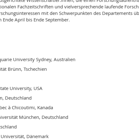
ausgerichtete Wissenschaftler:innen, die einen Forschungsaufenth
nationalen Fachzeitschriften und vielversprechende laufende For
chungsinteressen mit den Schwerpunkten des Departements übe
on Ende April bis Ende September.
uarie University Sydney, Australien
ität Brünn, Tschechien
tate University, USA
im, Deutschland
ébec à Chicoutimi, Kanada
iversität München, Deutschland
tschland
 Universität, Dänemark