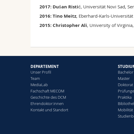
2017: Dušan Ristić
, Universität Novi Sad, Se
2016: Tino Meitz
, Eberhard-Karls-Universitä
2015: Christopher Ali
, University of Virginia
DEPARTEMENT
STUDIU
Unser Profil
Bachelor
Team
Master
MediaLab
Doktorat
Fachschaft MECOM
Prüfunge
Geschichte des DCM
Praktika
Ehrendoktor:innen
Biblioth
Kontakt und Standort
Mobilität
Studienb