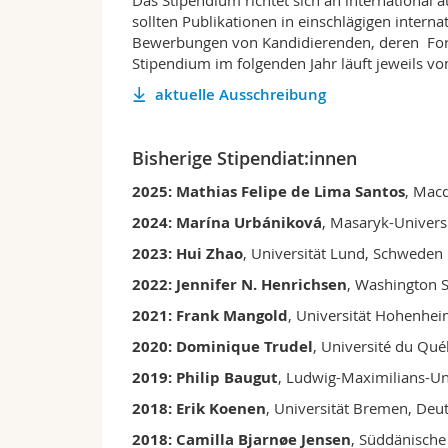
Das Stipendium richtet sich an international 
sollten Publikationen in einschlägigen inter
Bewerbungen von Kandidierenden, deren Fors
Stipendium im folgenden Jahr läuft jeweils v
aktuelle Ausschreibung
Bisherige Stipendiat:innen
2025: Mathias Felipe de Lima Santos
, Macq
2024: Marína Urbániková
, Masaryk-Univers
2023: Hui Zhao
, Universität Lund, Schweden
2022: Jennifer N. Henrichsen
, Washington S
2021: Frank Mangold
, Universität Hohenhe
2020: Dominique Trudel
, Université du Qu
2019: Philip Baugut
, Ludwig-Maximilians-Un
2018: Erik Koenen
, Universität Bremen, Deu
2018: Camilla Bjarnøe Jensen
, Süddänische