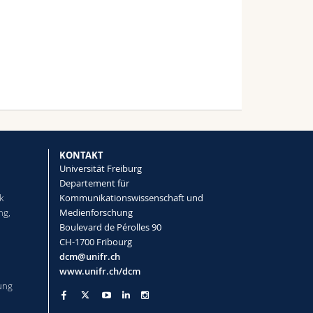
KONTAKT
Universität Freiburg
Departement für
k
Kommunikationswissenschaft und
ng,
Medienforschung
Boulevard de Pérolles 90
CH-1700 Fribourg
dcm@unifr.ch
www.unifr.ch/dcm
ung