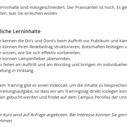
erninhalte sind massgeschneidert. Der Praxisanteil ist hoch. Es g
en, was Sie erreichen wollen.
iche Lerninhalte
e kennen die Do's und Dont's beim Auftritt vor Publikum und Ka
e können Ihren Redebeitrag strukturieren, Botschaften festlegen 
e wissen, wie Sie sich effektiv vorbereiten.
e können Lampenfieber überwinden.
r feilen am Auftritt und am Wording und bringen im individuelle
ltung in Einklang.
em Training gibt es einen Videocall, um die Inhalte zu besprechen
reitungsaufgabe, so dass wir am Trainingstag direkt loslegen kön
en gebucht werden und findet auf dem Campus Perolles der Univer
r Kurs wird auf Anfrage angeboten. Bei Interesse können Sie ger
ehmen.