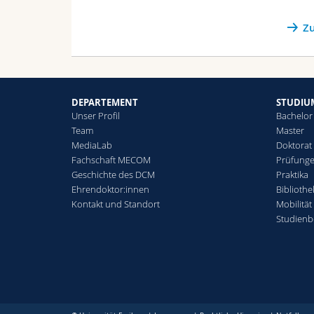
Z
DEPARTEMENT
STUDIU
Unser Profil
Bachelor
Team
Master
MediaLab
Doktorat
Fachschaft MECOM
Prüfunge
Geschichte des DCM
Praktika
Ehrendoktor:innen
Biblioth
Kontakt und Standort
Mobilität
Studienb