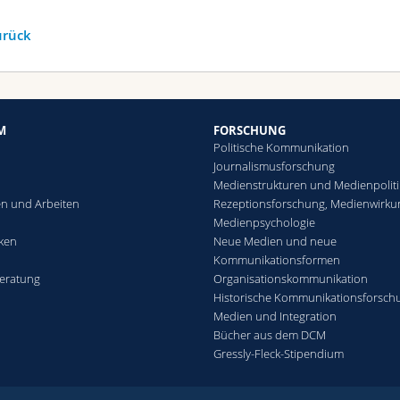
urück
M
FORSCHUNG
Politische Kommunikation
Journalismusforschung
Medienstrukturen und Medienpoliti
n und Arbeiten
Rezeptionsforschung, Medienwirku
Medienpsychologie
eken
Neue Medien und neue
Kommunikationsformen
eratung
Organisationskommunikation
Historische Kommunikationsforsch
Medien und Integration
Bücher aus dem DCM
Gressly-Fleck-Stipendium