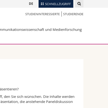
DE
SCHNELLZUGRIFF
STUDIENINTERESSIERTE
STUDIERENDE
für
Personenverzeichnis
Ortsplan
te
mmunikationswissenschaft und Medienforschung
Bibliotheken
Webmail
Vorlesungsverzeichnis
MyUnifr
räsentieren?
ff, den Sie sich wünschen. Die Inhalte werden
Präsentation, die anstehende Paneldiskussion