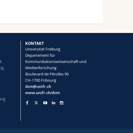
KONTAKT
Universität Freiburg
Departement für
k
Kommunikationswissenschaft und
ng,
Medienforschung
Boulevard de Pérolles 90
CH-1700 Fribourg
dcm@unifr.ch
www.unifr.ch/dcm
ung