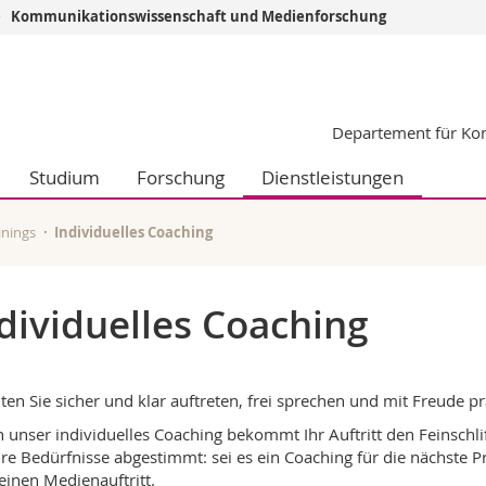
Kommunikationswissenschaft und Medienforschung
Informationen 
k.
Studieninteressier
Departement für Ko
aftliche Fak.
Studierende
d Sozialwissenschaftliche Fak.
Medien
Studium
Forschung
Dienstleistungen
Fak.
Forschende
ungs- und Bildungswissenschaften
Mitarbeitende
 Med. Fak.
Doktorierende
nings
Individuelles Coaching
dividuelles Coaching
en Sie sicher und klar auftreten, frei sprechen und mit Freude p
 unser individuelles Coaching bekommt Ihr Auftritt den Feinschli
hre Bedürfnisse abgestimmt: sei es ein Coaching für die nächste 
einen Medienauftritt.