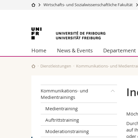
Wirtschafts- und Sozialwissenschaftliche Fakultät
Universität
Fakultäten
Universität
Studium
Theologische Fa
Campus
Rechtswissensch
Freiburg
Forschung
Wirtschafts- un
Home
News & Events
Departement
Universität
Philosophische 
Weiterbildung
Fak. für Erzieh
Math.-Nat. und
Dienstleistungen
Kommunikations- und Medientrai
Interfakultär
In
Kommunikations- und
Medientrainings
Medientraining
Möcht
Auftrittstraining
Durch
auf I
Moderationstraining
oder 