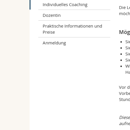
Individuelles Coaching
Die L
möcht
Dozentin
Praktische Informationen und
Mögl
Preise
Si
Anmeldung
Si
Si
Si
Wi
Ha
Vor d
Vorbe
Stund
Diese
aufn