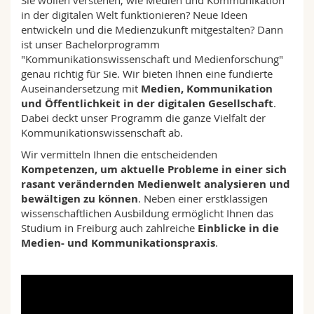
Sie wollen verstehen, wie Medien und Kommunikation
Math.-Nat. und Med. Fak.
Mitarbeitende
Webmail
in der digitalen Welt funktionieren? Neue Ideen
entwickeln und die Medienzukunft mitgestalten? Dann
ist unser Bachelorprogramm
Interfakultär
Doktorierende
Vorlesungsverzeichnis
"Kommunikationswissenschaft und Medienforschung"
genau richtig für Sie. Wir bieten Ihnen eine fundierte
MyUnifr
Auseinandersetzung mit
Medien, Kommunikation
und Öffentlichkeit in der digitalen Gesellschaft
.
Dabei deckt unser Programm die ganze Vielfalt der
Kommunikationswissenschaft ab.
Wir vermitteln Ihnen die entscheidenden
Kompetenzen, um aktuelle Probleme in einer sich
rasant verändernden Medienwelt analysieren und
bewältigen zu können
. Neben einer erstklassigen
wissenschaftlichen Ausbildung ermöglicht Ihnen das
Studium in Freiburg auch zahlreiche
Einblicke in die
Medien- und Kommunikationspraxis
.