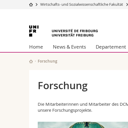
Wirtschafts- und Sozialwissenschaftliche Fakultät
Universität
Fakultäten
Universität
Studium
Theologische Fa
Campus
Rechtswissensch
Freiburg
Forschung
Wirtschafts- un
Home
News & Events
Departement
Universität
Philosophische 
Weiterbildung
Fak. für Erzieh
Math.-Nat. und
Forschung
Interfakultär
Forschung
Die Mitarbeiterinnen und Mitarbeiter des DCM
unsere Forschungsprojekte.