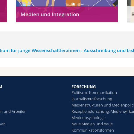
Medien und Integration
dium für junge Wissenschaftler:innen - Ausschreibung und bis
M
FORSCHUNG
Politische Kommunikation
Journalismusforschung
Medienstrukturen und Medienpoliti
n und Arbeiten
Rezeptionsforschung, Medienwirku
Medienpsychologie
eken
Neue Medien und neue
Kommunikationsformen