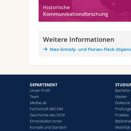
Historische
Kommunikationsforschung
Weitere Informationen
Max-Gressly- und Florian-Fleck-Stipen
DEPARTEMENT
STUDIU
Unser Profil
Bachelor
Team
Master
MediaLab
Doktorat
Fachschaft MECOM
Prüfunge
Geschichte des DCM
Praktika
Ehrendoktor:innen
Biblioth
Kontakt und Standort
Mobilität