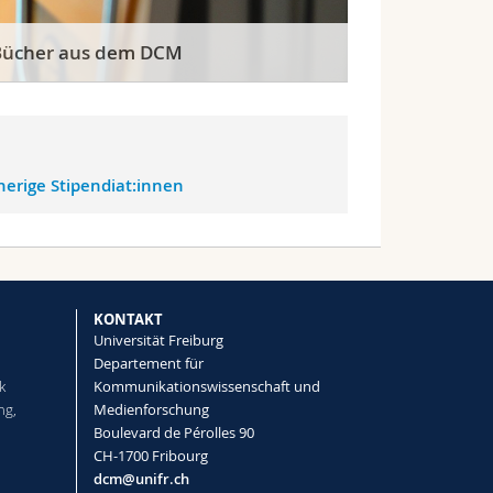
Bücher aus dem DCM
herige Stipendiat:innen
KONTAKT
Universität Freiburg
Departement für
k
Kommunikationswissenschaft und
ng,
Medienforschung
Boulevard de Pérolles 90
CH-1700 Fribourg
dcm@unifr.ch