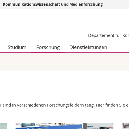
Kommunikationswissenschaft und Medienforschung
Informationen 
k.
Studieninteressier
Departement für Ko
aftliche Fak.
Studierende
d Sozialwissenschaftliche Fak.
Medien
Studium
Forschung
Dienstleistungen
Fak.
Forschende
ungs- und Bildungswissenschaften
Mitarbeitende
 Med. Fak.
Doktorierende
 sind in verschiedenen Forschungsfeldern tätig. Hier finden Sie 