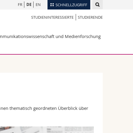
FR
DE
EN
SCHNELLZUGRIFF
STUDIENINTERESSIERTE
STUDIERENDE
für
Personenverzeichnis
Ortsplan
te
mmunikationswissenschaft und Medienforschung
Bibliotheken
Webmail
Vorlesungsverzeichnis
MyUnifr
einen thematisch geordneten Überblick über