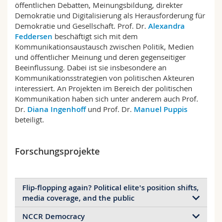
öffentlichen Debatten, Meinungsbildung, direkter
Math.-Nat. und Med. Fak.
Mitarbeitende
Webmail
Demokratie und Digitalisierung als Herausforderung für
Demokratie und Gesellschaft. Prof. Dr.
Alexandra
Interfakultär
Doktorierende
Vorlesungsverzeichnis
Feddersen
beschäftigt sich mit dem
Kommunikationsaustausch zwischen Politik, Medien
und öffentlicher Meinung und deren gegenseitiger
MyUnifr
Beeinflussung. Dabei ist sie insbesondere an
Kommunikationsstrategien von politischen Akteuren
interessiert. An Projekten im Bereich der politischen
Kommunikation haben sich unter anderem auch Prof.
Dr.
Diana Ingenhoff
und Prof. Dr.
Manuel Puppis
beteiligt.
Forschungsprojekte
Flip-flopping again? Political elite's position shifts,
media coverage, and the public
NCCR Democracy
Principal investigator:
Alexandra Feddersen