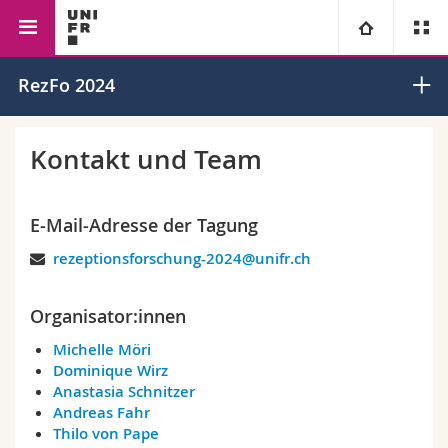
Wirtschafts- und
Kommunikationswissenschaft
Universität
RezFo 2024
Sozialwissenschaftliche
und Medienforschung
Fakultät
Fakultäten
Studium
Kontakt und Team
Informationen für
Campus
Theologische Fak.
E-Mail-Adresse der Tagung
Forschung
Ressourcen
Rechtswissenschaftliche Fak.
Studieninteressierte
rezeptionsforschung-2024@unifr.ch
Universität
Wirtschafts- und Sozialwissenschaftliche Fak.
Studierende
Personenverzeichnis
Organisator:innen
Michelle Möri
Weiterbildung
Philosophische Fak.
Medien
Ortsplan
Dominique Wirz
Anastasia Schnitzer
Fak. für Erziehungs- und Bildungswissenschaften
Forschende
Bibliotheken
Andreas Fahr
Thilo von Pape