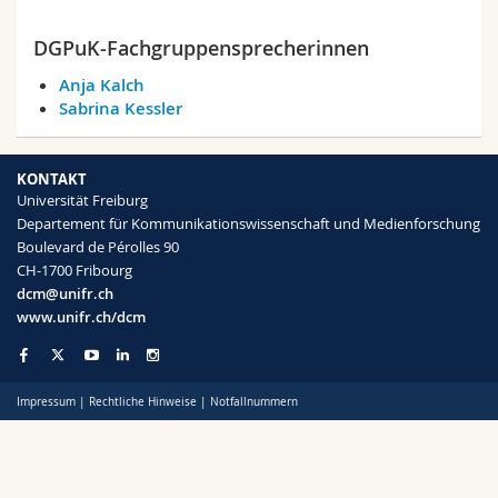
Math.-Nat. und Med. Fak.
Mitarbeitende
Webmail
DGPuK-Fachgruppensprecherinnen
Interfakultär
Doktorierende
Vorlesungsverzeichnis
Anja Kalch
Sabrina Kessler
MyUnifr
KONTAKT
Universität Freiburg
Departement für Kommunikationswissenschaft und Medienforschung
Boulevard de Pérolles 90
CH-1700 Fribourg
dcm@unifr.ch
www.unifr.ch/dcm
Impressum
|
Rechtliche Hinweise
|
Notfallnummern