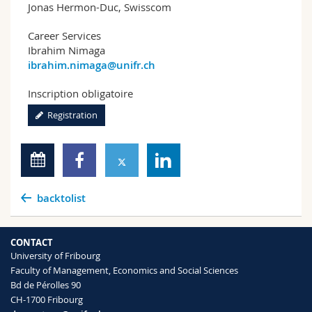
Jonas Hermon-Duc, Swisscom
Career Services
Ibrahim Nimaga
ibrahim.nimaga@unifr.ch
Inscription obligatoire
Registration
backtolist
CONTACT
University of Fribourg
Faculty of Management, Economics and Social Sciences
Bd de Pérolles 90
CH-1700 Fribourg