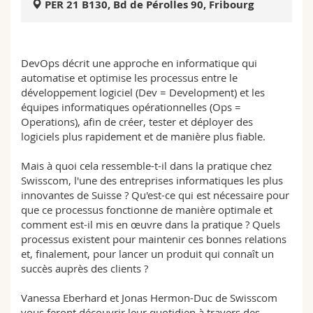
PER 21 B130, Bd de Pérolles 90, Fribourg
Science and Medicine
Employees
Webmail
Interfaculty
PhD students
Course catalogue
DevOps décrit une approche en informatique qui
automatise et optimise les processus entre le
MyUnifr
développement logiciel (Dev = Development) et les
équipes informatiques opérationnelles (Ops =
Operations), afin de créer, tester et déployer des
logiciels plus rapidement et de manière plus fiable.
Mais à quoi cela ressemble-t-il dans la pratique chez
Swisscom, l'une des entreprises informatiques les plus
innovantes de Suisse ? Qu'est-ce qui est nécessaire pour
que ce processus fonctionne de manière optimale et
comment est-il mis en œuvre dans la pratique ? Quels
processus existent pour maintenir ces bonnes relations
et, finalement, pour lancer un produit qui connaît un
succès auprès des clients ?
Vanessa Eberhard et Jonas Hermon-Duc de Swisscom
vous feront découvrir leur quotidien à travers des