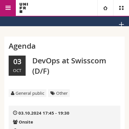
Faculty of Management, Economics and Social Sciences
University
Faculties
Studies
Agenda
You are
Campus
Theology
DevOps at Swisscom
03
(D/F)
OCT
Research
Ressources
Law
Prospective students
University
Management, Economics and Social sciences
Students
Directory
General public
Other
Continuing education
Humanities
Medias
Maps/Orientation
03.10.2024 17:45 - 19:30
Education
Researchers
Libraries
Onsite