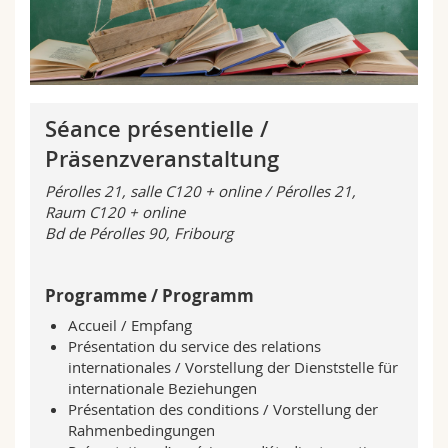
Science and Medicine
Employees
Webmail
Interfaculty
PhD students
Course catalogue
MyUnifr
Séance présentielle /
Präsenzveranstaltung
Pérolles 21, salle C120 + online / Pérolles 21,
Raum C120 + online
Bd de Pérolles 90, Fribourg
Programme / Programm
Accueil / Empfang
Présentation du service des relations
internationales / Vorstellung der Dienststelle für
internationale Beziehungen
Présentation des conditions / Vorstellung der
Rahmenbedingungen