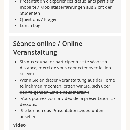
Présentation d’expériences d’étudiants partis en
mobilité / Mobilitätserfahrungen aus Sicht der
Studenten
Questions / Fragen
Lunch bag
Séance online / Online-
Veranstaltung
Si vous souhaitez participer à cette séance à
distance, merci de vous connecter avec le lien
suivant:
Wenn Sie an dieser Veranstaltung aus der Ferne
teilnehmen möchten, bitten wir Sie, sich über
den folgenden Link einzuschalten :
Vous pouvez voir la vidéo de la présentation ci-
dessous.
Sie können das Präsentationsvideo unten
ansehen.
Video