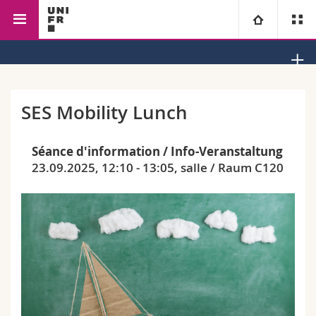
Faculty of Management, Economics and Social Sciences
University
Faculties
Studies
SES Mobility Lunch
You are
Campus
Theology
Séance d'information / Info-Veranstaltung
23.09.2025, 12:10 - 13:05, salle / Raum C120
Research
Ressources
Law
Prospective students
University
Management, Economics and Social sciences
Students
Directory
Continuing education
Humanities
Medias
Maps/Orientation
Education
Researchers
Libraries