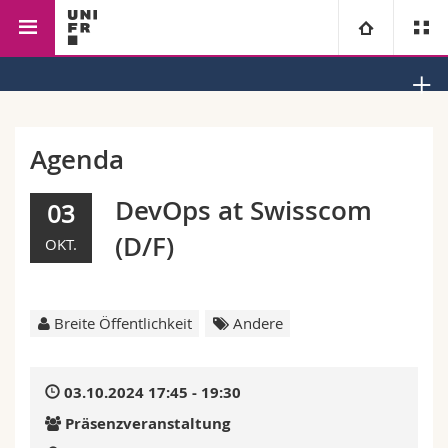
Fakultät der Wirtschafts- und Sozialwissenschaften
Universität
Fakultäten
Studium
Agenda
Informationen für
Campus
Theologische Fak.
DevOps at Swisscom
03
(D/F)
OKT.
Forschung
Ressourcen
Rechtswissenschaftliche Fak.
Studieninteressierte
Universität
Wirtschafts- und Sozialwissenschaftliche Fak.
Studierende
Personenverzeichnis
Breite Öffentlichkeit
Andere
Weiterbildung
Philosophische Fak.
Medien
Ortsplan
03.10.2024 17:45 - 19:30
Fak. für Erziehungs- und Bildungswissenschaften
Forschende
Bibliotheken
Präsenzveranstaltung