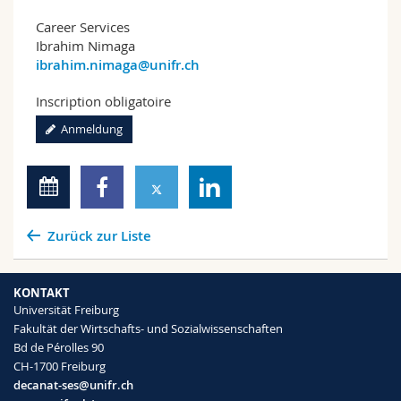
Career Services
Ibrahim Nimaga
ibrahim.nimaga@unifr.ch
Inscription obligatoire
Anmeldung
Zurück zur Liste
KONTAKT
Universität Freiburg
Fakultät der Wirtschafts- und Sozialwissenschaften
Bd de Pérolles 90
CH-1700 Freiburg
decanat-ses@unifr.ch