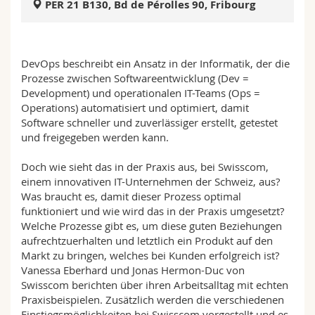
PER 21 B130, Bd de Pérolles 90, Fribourg
Math.-Nat. und Med. Fak.
Mitarbeitende
Webmail
Interfakultär
Doktorierende
Vorlesungsverzeichnis
DevOps beschreibt ein Ansatz in der Informatik, der die
Prozesse zwischen Softwareentwicklung (Dev =
MyUnifr
Development) und operationalen IT-Teams (Ops =
Operations) automatisiert und optimiert, damit
Software schneller und zuverlässiger erstellt, getestet
und freigegeben werden kann.
Doch wie sieht das in der Praxis aus, bei Swisscom,
einem innovativen IT-Unternehmen der Schweiz, aus?
Was braucht es, damit dieser Prozess optimal
funktioniert und wie wird das in der Praxis umgesetzt?
Welche Prozesse gibt es, um diese guten Beziehungen
aufrechtzuerhalten und letztlich ein Produkt auf den
Markt zu bringen, welches bei Kunden erfolgreich ist?
Vanessa Eberhard und Jonas Hermon-Duc von
Swisscom berichten über ihren Arbeitsalltag mit echten
Praxisbeispielen. Zusätzlich werden die verschiedenen
Einstiegsmöglichkeiten bei Swisscom vorgestellt und es