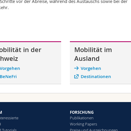
 Schritte vor der Abreise, während des Austauschs sowie bei der
ehr.
bilität in der
Mobilität im
chweiz
Ausland
Vorgehen
Vorgehen
BeNeFri
Destinationen
M
FORSCHUNG
teressierte
Publikationen
H
Working Papers
 Tutorials
Preise und Auszeichnungen