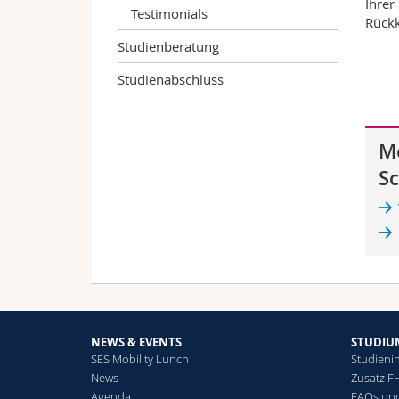
Ihrer
Testimonials
Rückk
Studienberatung
Studienabschluss
Mo
S
NEWS & EVENTS
STUDIU
SES Mobility Lunch
Studienin
News
Zusatz F
Agenda
FAQs und