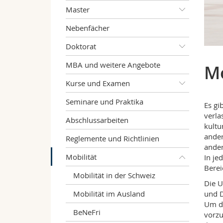
Master
Nebenfächer
Doktorat
MBA und weitere Angebote
Mo
Kurse und Examen
Seminare und Praktika
Es gi
verla
Abschlussarbeiten
kultu
ander
Reglemente und Richtlinien
ander
Mobilität
In je
Berei
Mobilität in der Schweiz
Die U
Mobilität im Ausland
und D
Um da
BeNeFri
vorzu