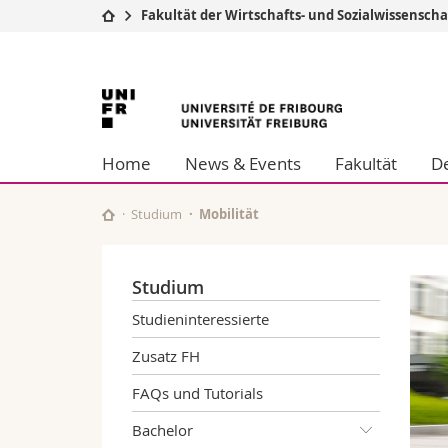
Fakultät der Wirtschafts- und Sozialwissensch
Universität
Fakultäten
Universität
Studium
Theologische Fa
Campus
Rechtswissensch
Freiburg
Forschung
Wirtschafts- un
Home
News & Events
Fakultät
De
Universität
Philosophische 
Weiterbildung
Fak. für Erzieh
Math.-Nat. und
Studium
Mobilität
Interfakultär
Studium
Studieninteressierte
Zusatz FH
FAQs und Tutorials
Bachelor