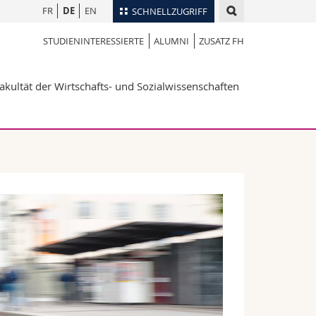
FR
DE
EN
SCHNELLZUGRIFF
STUDIENINTERESSIERTE
ALUMNI
ZUSATZ FH
für
Personenverzeichnis
Ortsplan
te
akultät der Wirtschafts- und Sozialwissenschaften
Bibliotheken
Webmail
Vorlesungsverzeichnis
MyUnifr