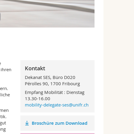
e
Kontakt
 ihren
Dekanat SES, Büro D020
Pérolles 90, 1700 Fribourg
ern.
Empfang Mobilität : Dienstag
liche
13.30-16.00
mobility-delegate-ses@unifr.ch
mmen
tik.
gut
Broschüre zum Download
ung